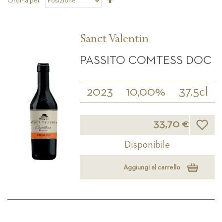
Ordina per
la
direzione
decrescente
Sanct Valentin
PASSITO COMTESS DOC
2023
10,00%
37.5cl
Lista d
33,70 €
Disponibile
Aggiungi al carrello