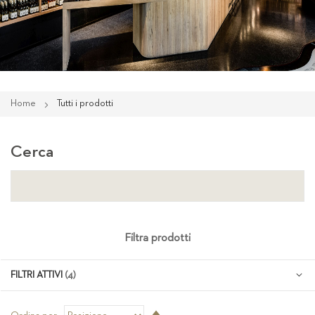
Home
Tutti i prodotti
Cerca
Filtra prodotti
FILTRI ATTIVI
Imposta