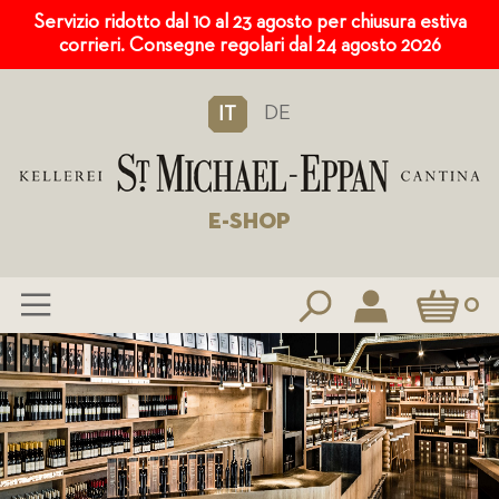
Servizio ridotto dal 10 al 23 agosto per chiusura estiva
corrieri. Consegne regolari dal 24 agosto 2026
DE
IT
E-SHOP
Carrello
0
Salta
al
contenuto