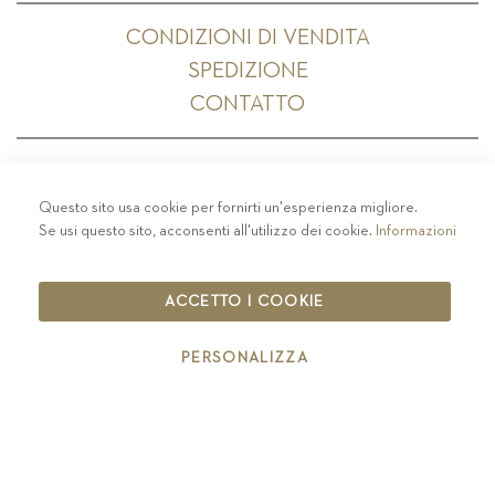
CONDIZIONI DI VENDITA
SPEDIZIONE
CONTATTO
Questo sito usa cookie per fornirti un'esperienza migliore.
PRIVACY
-
COLOPHON
-
COOKIE POLICY
-
Se usi questo sito, acconsenti all'utilizzo dei cookie.
Informazioni
CODICE ETICO
COPYRIGHT 2019 ST.MICHAEL - EPPAN
ACCETTO I COOKIE
IT00126670215
PERSONALIZZA