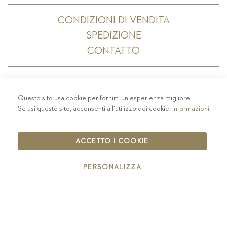
CONDIZIONI DI VENDITA
SPEDIZIONE
CONTATTO
Questo sito usa cookie per fornirti un'esperienza migliore.
PRIVACY
-
COLOPHON
-
COOKIE POLICY
-
Se usi questo sito, acconsenti all'utilizzo dei cookie.
Informazioni
CODICE ETICO
COPYRIGHT 2019 ST.MICHAEL - EPPAN
ACCETTO I COOKIE
IT00126670215
PERSONALIZZA