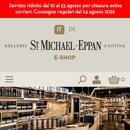
Servizio ridotto dal 10 al 23 agosto per chiusura estiva
corrieri. Consegne regolari dal 24 agosto 2026
DE
IT
E-SHOP
Carrello
0
Salta
al
contenuto