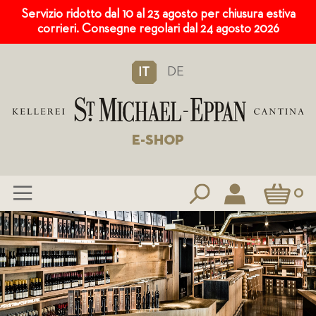
Servizio ridotto dal 10 al 23 agosto per chiusura estiva
corrieri. Consegne regolari dal 24 agosto 2026
DE
IT
E-SHOP
Carrello
0
Salta
al
contenuto