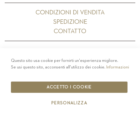
CONDIZIONI DI VENDITA
SPEDIZIONE
CONTATTO
Questo sito usa cookie per fornirti un'esperienza migliore.
PRIVACY
-
COLOPHON
-
COOKIE POLICY
-
Se usi questo sito, acconsenti all'utilizzo dei cookie.
Informazioni
CODICE ETICO
COPYRIGHT 2019 ST.MICHAEL - EPPAN
ACCETTO I COOKIE
IT00126670215
PERSONALIZZA