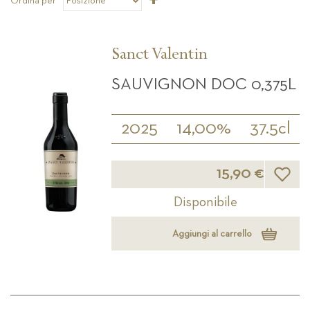
Ordina per
la
direzione
decrescente
Sanct Valentin
SAUVIGNON DOC 0,375L
2025
14,00%
37.5cl
Lista d
15,90 €
Disponibile
Aggiungi al carrello