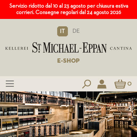
Servizio ridotto dal 10 al 23 agosto per chiusura estiva
corrieri. Consegne regolari dal 24 agosto 2026
DE
IT
E-SHOP
Carrello
0
Salta
al
contenuto