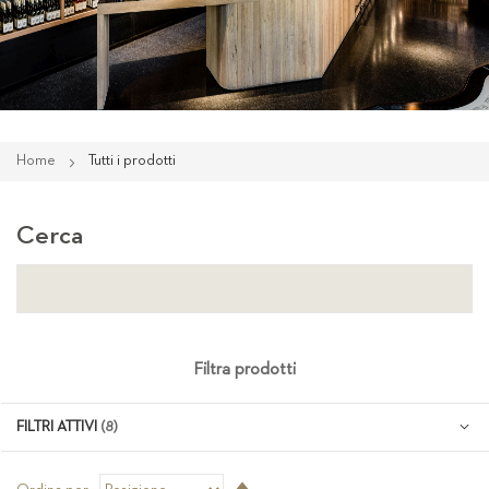
Home
Tutti i prodotti
Cerca
Filtra prodotti
FILTRI ATTIVI
Imposta