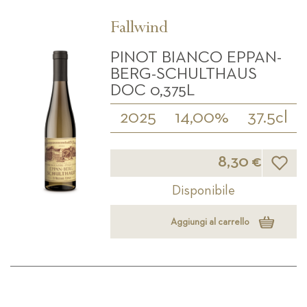
Fallwind
PINOT BIANCO EPPAN-
BERG-SCHULTHAUS
DOC 0,375L
2025
14,00%
37.5cl
Lista d
8,30 €
Disponibile
Aggiungi al carrello