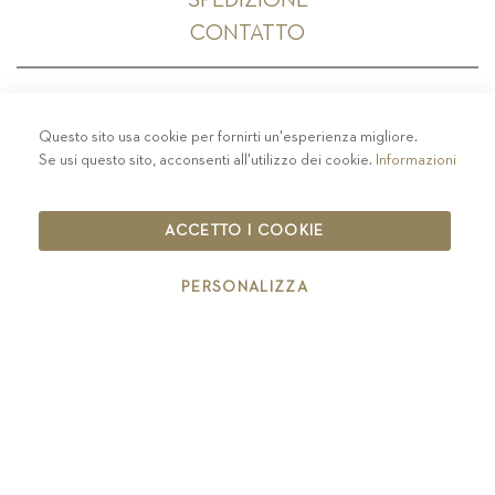
SPEDIZIONE
CONTATTO
Questo sito usa cookie per fornirti un'esperienza migliore.
PRIVACY
-
COLOPHON
-
COOKIE POLICY
-
Se usi questo sito, acconsenti all'utilizzo dei cookie.
Informazioni
CODICE ETICO
COPYRIGHT 2019 ST.MICHAEL - EPPAN
ACCETTO I COOKIE
IT00126670215
PERSONALIZZA