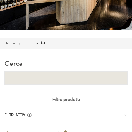
Home
Tutti i prodotti
Cerca
Filtra prodotti
FILTRI ATTIVI
Imposta