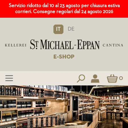
Servizio ridotto dal 10 al 23 agosto per chiusura estiva
corrieri. Consegne regolari dal 24 agosto 2026
DE
IT
E-SHOP
Carrello
0
Salta
al
contenuto