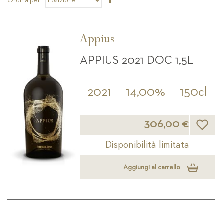
Ordina per
la
direzione
decrescente
Appius
APPIUS 2021 DOC 1,5L
2021
14,00%
150cl
Lista d
306,00 €
Disponibilità limitata
Aggiungi al carrello