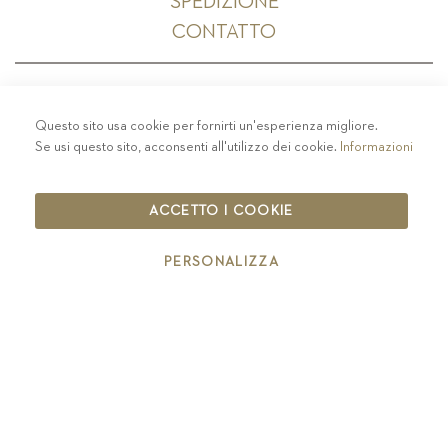
SPEDIZIONE
CONTATTO
Questo sito usa cookie per fornirti un'esperienza migliore.
PRIVACY
-
COLOPHON
-
COOKIE POLICY
-
Se usi questo sito, acconsenti all'utilizzo dei cookie.
Informazioni
CODICE ETICO
COPYRIGHT 2019 ST.MICHAEL - EPPAN
ACCETTO I COOKIE
IT00126670215
PERSONALIZZA