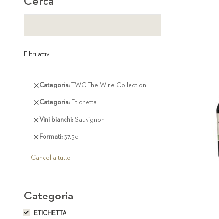
Cerca
Filtri attivi
Rimuovi
Categoria
TWC The Wine Collection
questo
Rimuovi
Categoria
Etichetta
articolo
questo
Rimuovi
Vini bianchi
Sauvignon
articolo
questo
Rimuovi
Formati
37.5cl
articolo
questo
articolo
Cancella tutto
Categoria
ETICHETTA