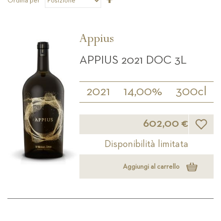
Ordina per
la
direzione
decrescente
Appius
APPIUS 2021 DOC 3L
2021
14,00%
300cl
Lista d
602,00 €
Disponibilità limitata
Aggiungi al carrello