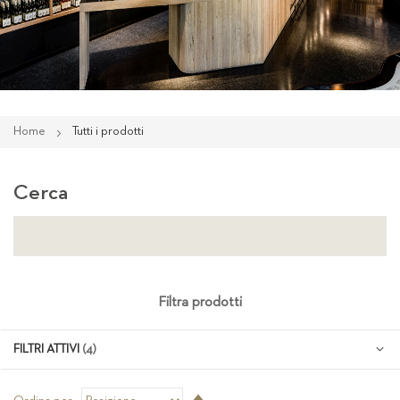
Home
Tutti i prodotti
Cerca
Filtra prodotti
FILTRI ATTIVI
Imposta