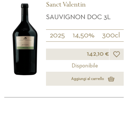
Sanct Valentin
SAUVIGNON DOC 3L
2025
14,50%
300cl
Lista d
142,10 €
Disponibile
Aggiungi al carrello