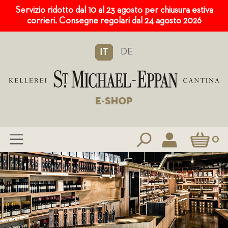
Servizio ridotto dal 10 al 23 agosto per chiusura estiva
corrieri. Consegne regolari dal 24 agosto 2026
DE
IT
E-SHOP
Carrello
0
Salta
al
contenuto