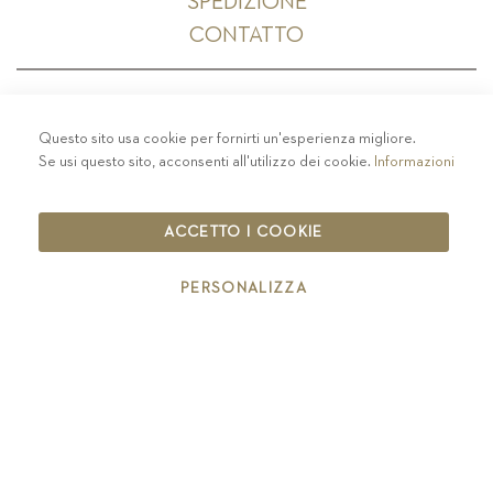
SPEDIZIONE
CONTATTO
Questo sito usa cookie per fornirti un'esperienza migliore.
PRIVACY
-
COLOPHON
-
COOKIE POLICY
-
Se usi questo sito, acconsenti all'utilizzo dei cookie.
Informazioni
CODICE ETICO
COPYRIGHT 2019 ST.MICHAEL - EPPAN
ACCETTO I COOKIE
IT00126670215
PERSONALIZZA