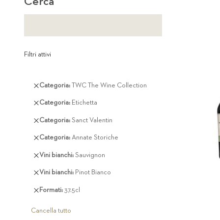
Cerca
Filtri attivi
Rimuovi
Categoria
TWC The Wine Collection
questo
Rimuovi
Categoria
Etichetta
articolo
questo
Rimuovi
Categoria
Sanct Valentin
articolo
questo
Rimuovi
Categoria
Annate Storiche
articolo
questo
Rimuovi
Vini bianchi
Sauvignon
articolo
questo
Rimuovi
Vini bianchi
Pinot Bianco
articolo
questo
Rimuovi
Formati
37.5cl
articolo
questo
articolo
Cancella tutto