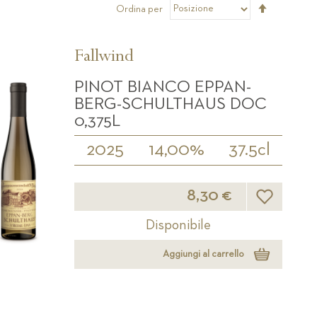
Imposta
Ordina per
la
direzione
decrescen
Fallwind
PINOT BIANCO EPPAN-
BERG-SCHULTHAUS DOC
0,375L
2025
14,00%
37.5cl
Lista desider
8,30 €
Disponibile
Aggiungi al carrello