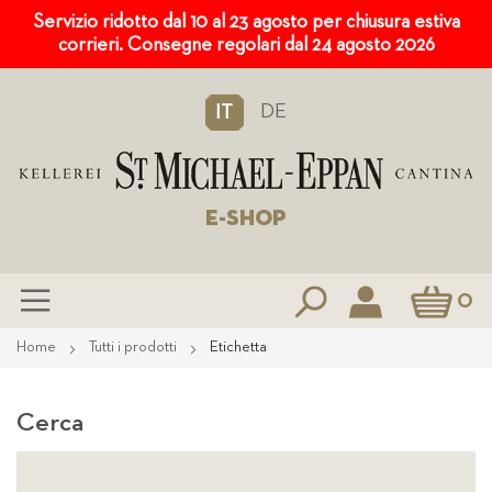
Servizio ridotto dal 10 al 23 agosto per chiusura estiva
corrieri. Consegne regolari dal 24 agosto 2026
DE
IT
E-SHOP
Carrello
0
Salta
Home
Tutti i prodotti
Etichetta
al
contenuto
Cerca