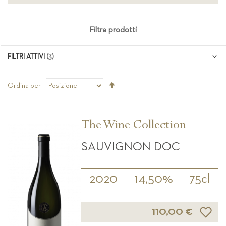
Filtra prodotti
FILTRI ATTIVI
Imposta
Ordina per
la
direzione
decrescente
The Wine Collection
SAUVIGNON DOC
2020
14,50%
75cl
Lista d
110,00 €