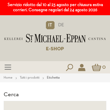
Servizio ridotto dal 10 al 23 agosto per chiusura estiva
corrieri. Consegne regolari dal 24 agosto 2026
DE
IT
E-SHOP
Carrello
0
Salta
Home
Tutti i prodotti
Etichetta
al
contenuto
Cerca