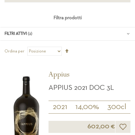
Filtra prodotti
FILTRI ATTIVI
Imposta
Ordina per
la
direzione
decrescente
Appius
APPIUS 2021 DOC 3L
2021
14,00%
300cl
Lista d
602,00 €