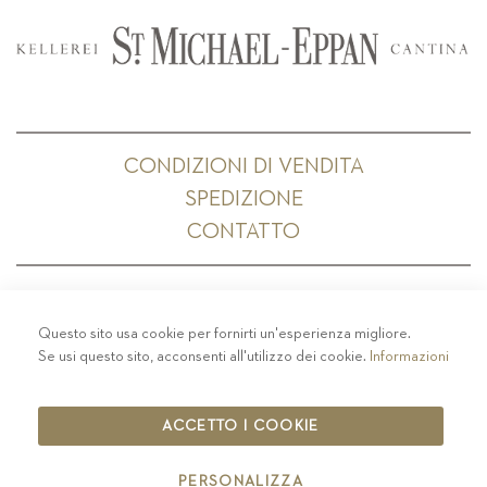
CONDIZIONI DI VENDITA
SPEDIZIONE
CONTATTO
Questo sito usa cookie per fornirti un'esperienza migliore.
PRIVACY
-
COLOPHON
-
COOKIE POLICY
-
Se usi questo sito, acconsenti all'utilizzo dei cookie.
Informazioni
CODICE ETICO
COPYRIGHT 2019 ST.MICHAEL - EPPAN
ACCETTO I COOKIE
IT00126670215
PERSONALIZZA