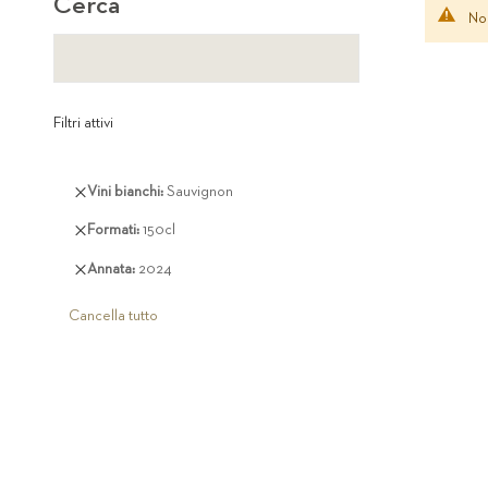
Cerca
Non
Filtri attivi
Rimuovi
Vini bianchi
Sauvignon
questo
Rimuovi
Formati
150cl
articolo
questo
Rimuovi
Annata
2024
articolo
questo
articolo
Cancella tutto