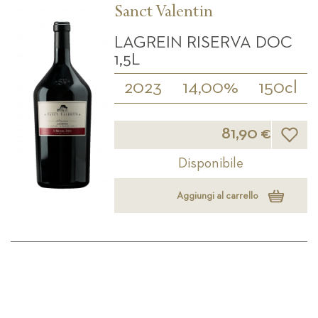
Sanct Valentin
LAGREIN RISERVA DOC
1,5L
2023
14,00%
150cl
Lista d
81,90 €
Disponibile
Aggiungi al carrello