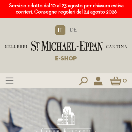
Servizio ridotto dal 10 al 23 agosto per chiusura estiva
corrieri. Consegne regolari dal 24 agosto 2026
DE
IT
E-SHOP
Carrello
0
Salta
al
contenuto