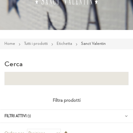
Home
Tutti i prodotti
Etichetta
Sanct Valentin
Cerca
Filtra prodotti
FILTRI ATTIVI
Imposta