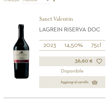
Ordina per
la
direzione
decrescente
Sanct Valentin
LAGREIN RISERVA DOC
2023
14,50%
75cl
Lista d
36,60 €
Disponibile
Aggiungi al carrello