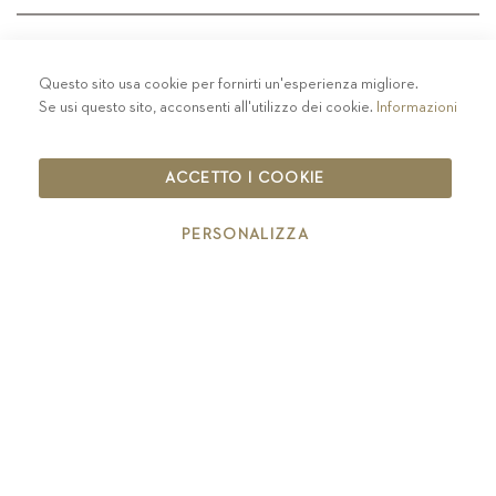
Questo sito usa cookie per fornirti un'esperienza migliore.
PRIVACY
-
COLOPHON
-
COOKIE POLICY
-
Se usi questo sito, acconsenti all'utilizzo dei cookie.
Informazioni
CODICE ETICO
COPYRIGHT 2019 ST.MICHAEL - EPPAN
ACCETTO I COOKIE
IT00126670215
PERSONALIZZA