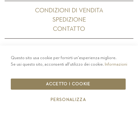
CONDIZIONI DI VENDITA
SPEDIZIONE
CONTATTO
Questo sito usa cookie per fornirti un'esperienza migliore.
PRIVACY
-
COLOPHON
-
COOKIE POLICY
-
Se usi questo sito, acconsenti all'utilizzo dei cookie.
Informazioni
CODICE ETICO
COPYRIGHT 2019 ST.MICHAEL - EPPAN
ACCETTO I COOKIE
IT00126670215
PERSONALIZZA