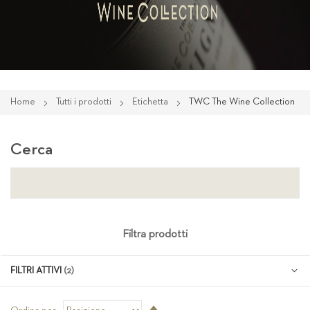
Home
Tutti i prodotti
Etichetta
TWC The Wine Collection
Cerca
Filtra prodotti
FILTRI ATTIVI
Imposta