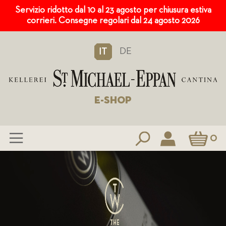
Servizio ridotto dal 10 al 23 agosto per chiusura estiva
corrieri. Consegne regolari dal 24 agosto 2026
DE
IT
E-SHOP
Carrello
0
Salta
al
contenuto