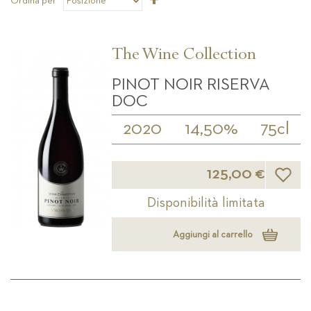
Ordina per
la
direzione
decrescente
The Wine Collection
PINOT NOIR RISERVA
DOC
2020
14,50%
75cl
Lista d
125,00 €
Disponibilità limitata
Aggiungi al carrello