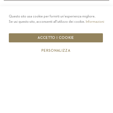
Questo sito usa cookie per fornirti un'esperienza migliore.
PRIVACY
-
COLOPHON
-
COOKIE POLICY
-
Se usi questo sito, acconsenti all'utilizzo dei cookie.
Informazioni
CODICE ETICO
COPYRIGHT 2019 ST.MICHAEL - EPPAN
ACCETTO I COOKIE
IT00126670215
PERSONALIZZA