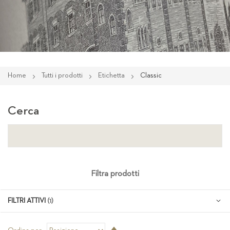
Home
Tutti i prodotti
Etichetta
Classic
Cerca
Filtra prodotti
FILTRI ATTIVI
Imposta