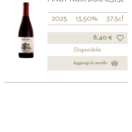
2025
13,50%
37.5cl
Lista d
8,40 €
Disponibile
Aggiungi al carrello