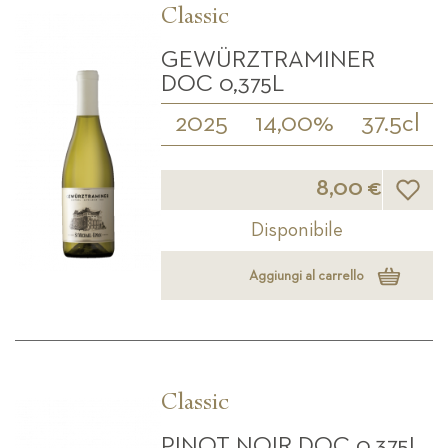
Classic
GEWÜRZTRAMINER
DOC 0,375L
2025
14,00%
37.5cl
Lista d
8,00 €
Disponibile
Aggiungi al carrello
Classic
PINOT NOIR DOC 0,375L