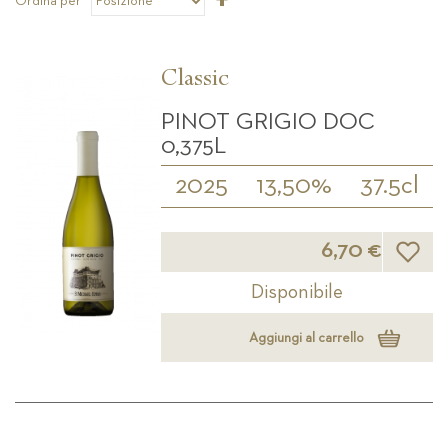
Ordina per
la
direzione
decrescente
Classic
PINOT GRIGIO DOC
0,375L
2025
13,50%
37.5cl
Lista d
6,70 €
Disponibile
Aggiungi al carrello