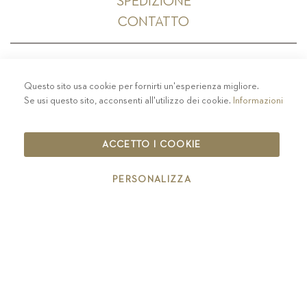
SPEDIZIONE
CONTATTO
Questo sito usa cookie per fornirti un'esperienza migliore.
PRIVACY
-
COLOPHON
-
COOKIE POLICY
-
Se usi questo sito, acconsenti all'utilizzo dei cookie.
Informazioni
CODICE ETICO
COPYRIGHT 2019 ST.MICHAEL - EPPAN
ACCETTO I COOKIE
IT00126670215
PERSONALIZZA