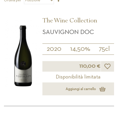
Ordina per
la
direzione
decrescente
The Wine Collection
SAUVIGNON DOC
2020
14,50%
75cl
Lista d
110,00 €
Disponibilità limitata
Aggiungi al carrello