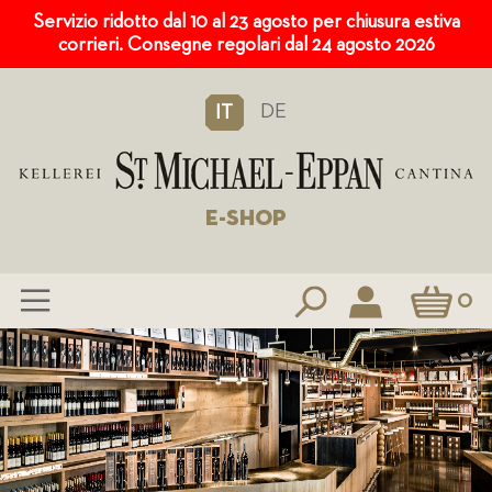
Servizio ridotto dal 10 al 23 agosto per chiusura estiva
corrieri. Consegne regolari dal 24 agosto 2026
DE
IT
E-SHOP
Carrello
0
Salta
al
contenuto