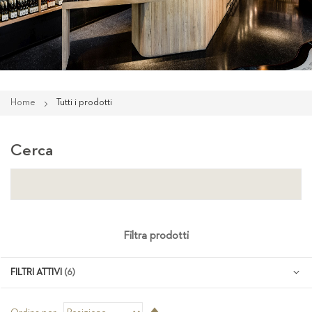
Home
Tutti i prodotti
Cerca
Filtra prodotti
FILTRI ATTIVI
Imposta