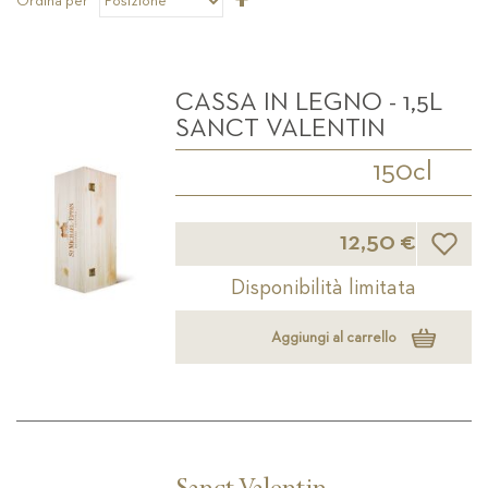
Ordina per
la
direzione
decrescente
CASSA IN LEGNO - 1,5L
SANCT VALENTIN
150cl
Lista d
12,50 €
Disponibilità limitata
Aggiungi al carrello