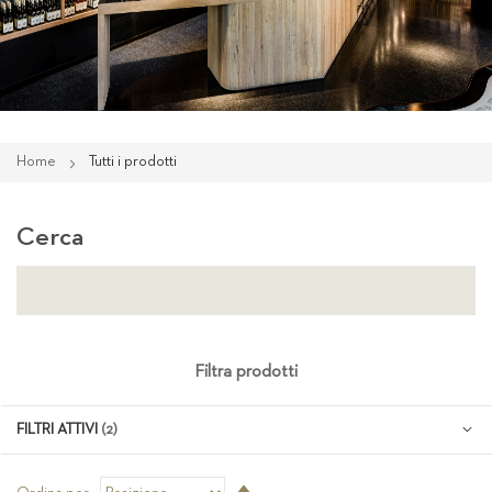
Home
Tutti i prodotti
Cerca
Filtra prodotti
FILTRI ATTIVI
Imposta