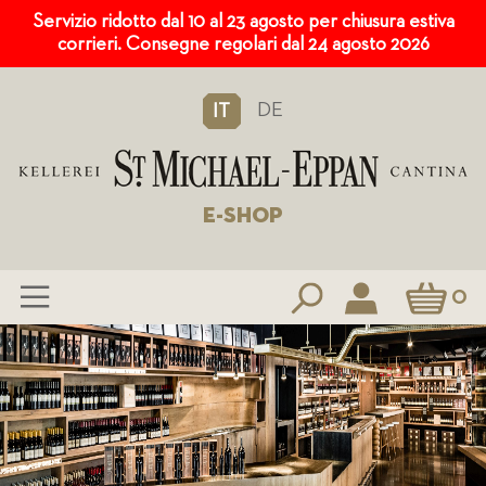
Servizio ridotto dal 10 al 23 agosto per chiusura estiva
corrieri. Consegne regolari dal 24 agosto 2026
DE
IT
E-SHOP
Carrello
0
Salta
al
contenuto