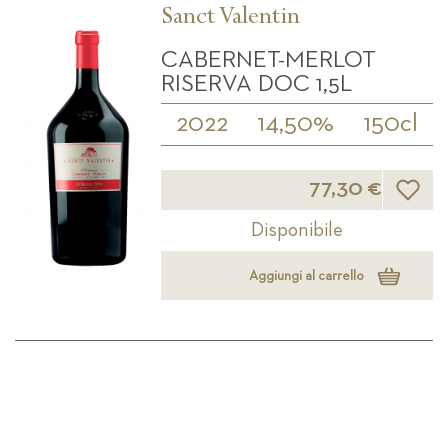
Sanct Valentin
CABERNET-MERLOT
RISERVA DOC 1,5L
2022
14,50%
150cl
Lista d
77,30 €
Disponibile
Aggiungi al carrello