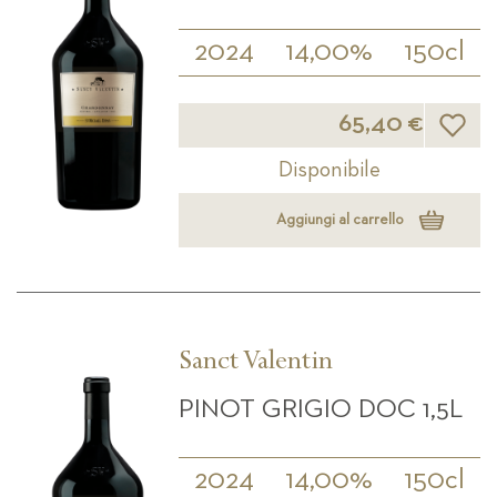
2024
14,00%
150cl
Lista d
65,40 €
Disponibile
Aggiungi al carrello
Sanct Valentin
PINOT GRIGIO DOC 1,5L
2024
14,00%
150cl