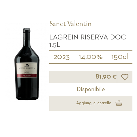
Sanct Valentin
LAGREIN RISERVA DOC
1,5L
2023
14,00%
150cl
Lista d
81,90 €
Disponibile
Aggiungi al carrello