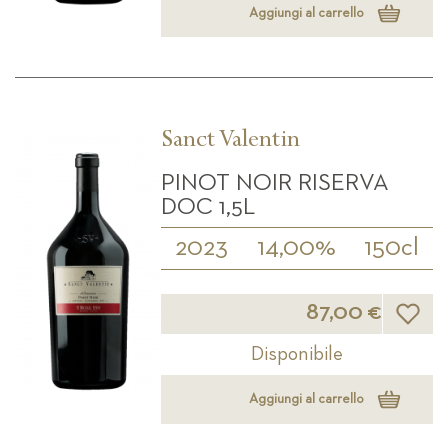
Aggiungi al carrello
Sanct Valentin
PINOT NOIR RISERVA
DOC 1,5L
2023
14,00%
150cl
Lista d
87,00 €
Disponibile
Aggiungi al carrello