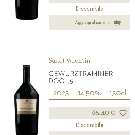
Disponibile
Aggiungi al carrello
Sanct Valentin
GEWÜRZTRAMINER
DOC 1,5L
2025
14,50%
150cl
Lista d
65,40 €
Disponibile