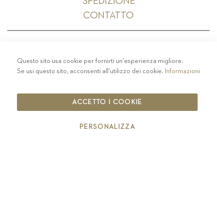
SPEDIZIONE
CONTATTO
Questo sito usa cookie per fornirti un'esperienza migliore.
PRIVACY
-
COLOPHON
-
COOKIE POLICY
-
Se usi questo sito, acconsenti all'utilizzo dei cookie.
Informazioni
CODICE ETICO
COPYRIGHT 2019 ST.MICHAEL - EPPAN
ACCETTO I COOKIE
IT00126670215
PERSONALIZZA