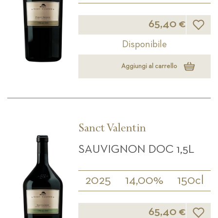
Lista d
65,40 €
Disponibile
Aggiungi al carrello
Sanct Valentin
SAUVIGNON DOC 1,5L
2025
14,00%
150cl
Lista d
65,40 €