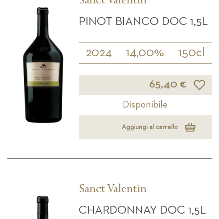
Sanct Valentin
PINOT BIANCO DOC 1,5L
2024
14,00%
150cl
Lista d
65,40 €
Disponibile
Aggiungi al carrello
Sanct Valentin
CHARDONNAY DOC 1,5L