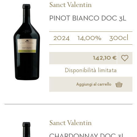
Sanct Valentin
PINOT BIANCO DOC 3L
2024
14,00%
300cl
Lista d
142,10 €
Disponibilità limitata
Aggiungi al carrello
Sanct Valentin
CHARDONNAY DOC 3L