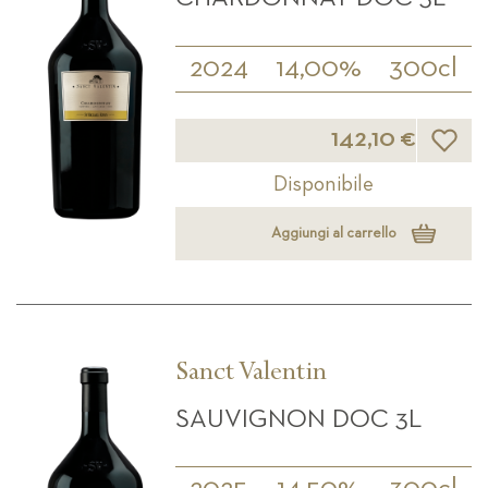
2024
14,00%
300cl
Lista d
142,10 €
Disponibile
Aggiungi al carrello
Sanct Valentin
SAUVIGNON DOC 3L