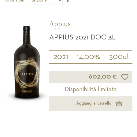
Ordina per
la
direzione
decrescente
Appius
APPIUS 2021 DOC 3L
2021
14,00%
300cl
Lista d
602,00 €
Disponibilità limitata
Aggiungi al carrello