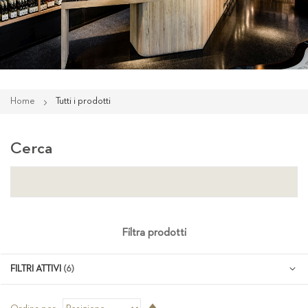
Home
Tutti i prodotti
Cerca
Filtra prodotti
FILTRI ATTIVI
Imposta