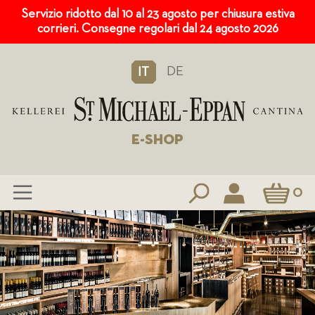
Servizio ridotto dal 10 al 23 agosto per chiusura estiva
corrieri. Consegne regolari dal 24 agosto 2026
DE
IT
E-SHOP
Carrello
0
Salta
al
contenuto