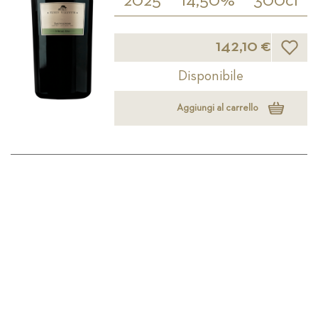
2025
14,50%
300cl
Lista d
142,10 €
Disponibile
Aggiungi al carrello