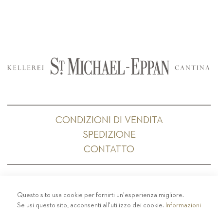
CONDIZIONI DI VENDITA
SPEDIZIONE
CONTATTO
Questo sito usa cookie per fornirti un'esperienza migliore.
PRIVACY
-
COLOPHON
-
COOKIE POLICY
-
Se usi questo sito, acconsenti all'utilizzo dei cookie.
Informazioni
CODICE ETICO