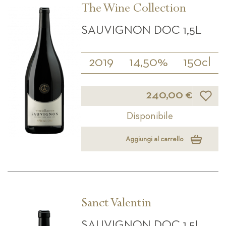
The Wine Collection
SAUVIGNON DOC 1,5L
2019
14,50%
150cl
Lista d
240,00 €
Disponibile
Aggiungi al carrello
Sanct Valentin
SAUVIGNON DOC 1,5L