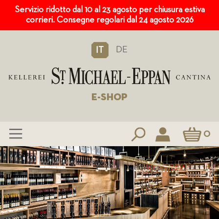
Servizio ridotto dal 10 al 23 agosto per chiusura estiva
corrieri. Consegne regolari dal 24 agosto 2026
DE
IT
E-SHOP
Carrello
0
Salta
al
contenuto