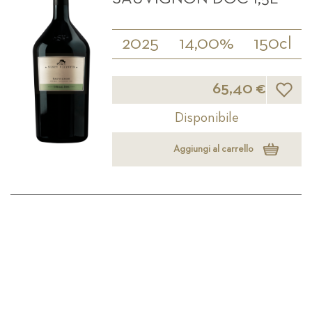
2025
14,00%
150cl
Lista d
65,40 €
Disponibile
Aggiungi al carrello