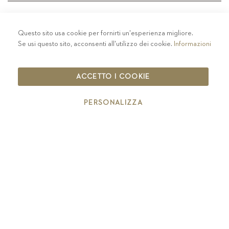
Questo sito usa cookie per fornirti un'esperienza migliore.
PRIVACY
-
COLOPHON
-
COOKIE POLICY
-
Se usi questo sito, acconsenti all'utilizzo dei cookie.
Informazioni
CODICE ETICO
COPYRIGHT 2019 ST.MICHAEL - EPPAN
ACCETTO I COOKIE
IT00126670215
PERSONALIZZA