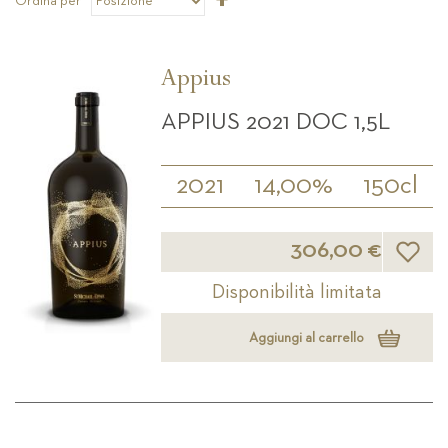
Ordina per
la
direzione
decrescente
Appius
APPIUS 2021 DOC 1,5L
2021
14,00%
150cl
Lista d
306,00 €
Disponibilità limitata
Aggiungi al carrello