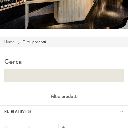
Home
Tutti i prodotti
Cerca
Filtra prodotti
FILTRI ATTIVI
Imposta