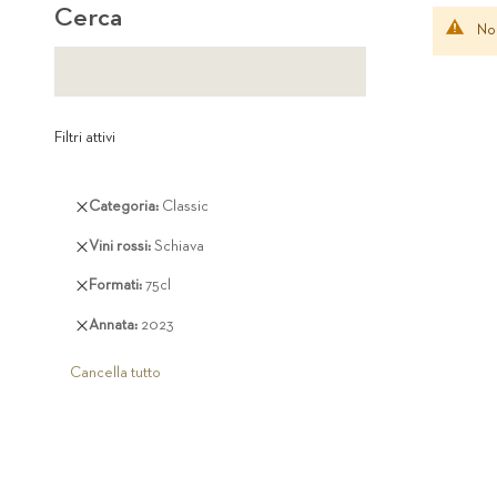
Cerca
Non
Filtri attivi
Rimuovi
Categoria
Classic
questo
Rimuovi
Vini rossi
Schiava
articolo
questo
Rimuovi
Formati
75cl
articolo
questo
Rimuovi
Annata
2023
articolo
questo
articolo
Cancella tutto