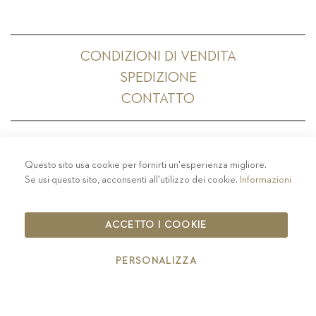
CONDIZIONI DI VENDITA
SPEDIZIONE
CONTATTO
Questo sito usa cookie per fornirti un'esperienza migliore.
PRIVACY
-
COLOPHON
-
COOKIE POLICY
-
Se usi questo sito, acconsenti all'utilizzo dei cookie.
Informazioni
CODICE ETICO
COPYRIGHT 2019 ST.MICHAEL - EPPAN
ACCETTO I COOKIE
IT00126670215
PERSONALIZZA