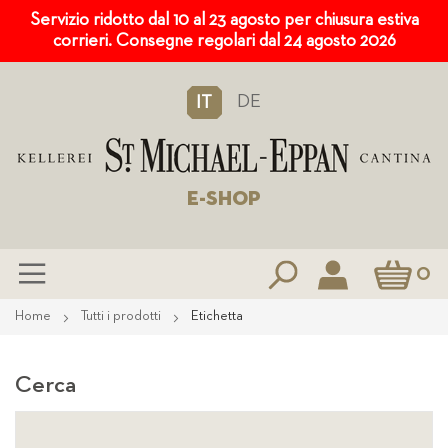
Servizio ridotto dal 10 al 23 agosto per chiusura estiva
corrieri. Consegne regolari dal 24 agosto 2026
DE
IT
E-SHOP
Carrello
0
Salta
Home
Tutti i prodotti
Etichetta
al
contenuto
Cerca