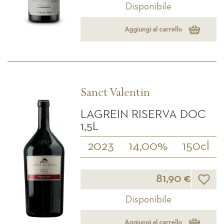
Disponibile
Aggiungi al carrello
Sanct Valentin
LAGREIN RISERVA DOC
1,5L
2023
14,00%
150cl
Lista d
81,90 €
Disponibile
Aggiungi al carrello