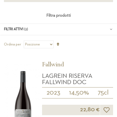
Filtra prodotti
FILTRI ATTIVI
Imposta
Ordina per
la
direzione
decrescente
Fallwind
LAGREIN RISERVA
FALLWIND DOC
2023
14,50%
75cl
Lista d
22,80 €