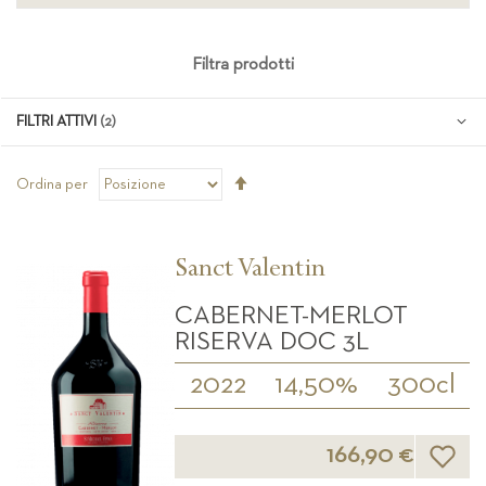
Filtra prodotti
FILTRI ATTIVI
Imposta
Ordina per
la
direzione
decrescente
Sanct Valentin
CABERNET-MERLOT
RISERVA DOC 3L
2022
14,50%
300cl
Lista d
166,90 €