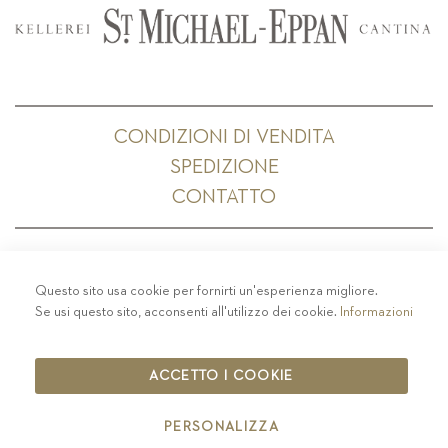
CONDIZIONI DI VENDITA
SPEDIZIONE
CONTATTO
Questo sito usa cookie per fornirti un'esperienza migliore.
PRIVACY
-
COLOPHON
-
COOKIE POLICY
-
Se usi questo sito, acconsenti all'utilizzo dei cookie.
Informazioni
CODICE ETICO
COPYRIGHT 2019 ST.MICHAEL - EPPAN
ACCETTO I COOKIE
IT00126670215
PERSONALIZZA