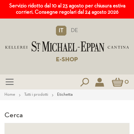
Servizio ridotto dal 10 al 23 agosto per chiusura estiva
corrieri. Consegne regolari dal 24 agosto 2026
DE
IT
E-SHOP
Carrello
0
Salta
Home
Tutti i prodotti
Etichetta
al
contenuto
Cerca