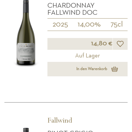
CHARDONNAY
FALLWIND DOC
2025
14,00%
75cl
Wunsch
14,80 €
Auf Lager
In den Warenkorb
Fallwind