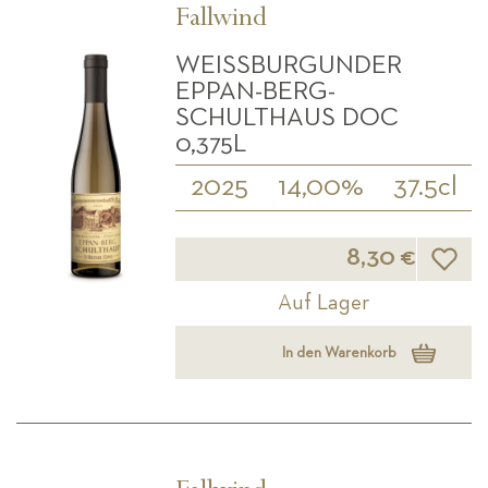
Fallwind
WEISSBURGUNDER E
PPAN-BERG-S
CHULTHAUS DOC 0
,375L
2025
14,00%
37.5cl
Wunsch
8,30 €
Auf Lager
In den Warenkorb