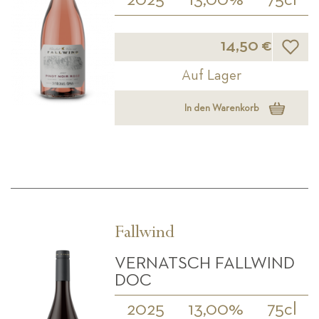
2025
13,00%
75cl
Wunsch
14,50 €
Auf Lager
In den Warenkorb
Fallwind
VERNATSCH FALLWIND
DOC
2025
13,00%
75cl