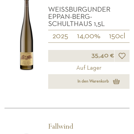
WEISSBURGUNDER E
PPAN-BERG- S
CHULTHAUS 1,5L
2025
14,00%
150cl
Wunsch
35,40 €
Auf Lager
In den Warenkorb
Fallwind