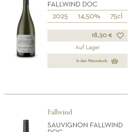
FALLWIND DOC
2025
14,50%
75cl
Wunsch
18,30 €
Auf Lager
In den Warenkorb
Fallwind
SAUVIGNON FALLWIND