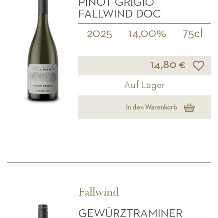
PINOT GRIGIO
FALLWIND DOC
2025
14,00%
75cl
Wunsch
14,80 €
Auf Lager
In den Warenkorb
Fallwind
GEWÜRZTRAMINER