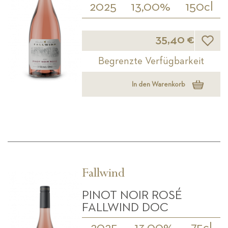
2025
13,00%
150cl
Wunsch
35,40 €
Begrenzte Verfügbarkeit
In den Warenkorb
Fallwind
PINOT NOIR ROSÉ
FALLWIND DOC