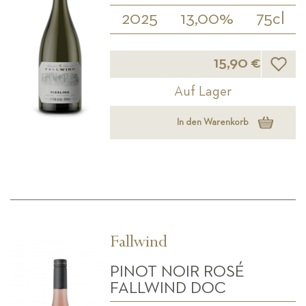
2025
13,00%
75cl
Wunsch
15,90 €
Auf Lager
In den Warenkorb
Fallwind
PINOT NOIR ROSÉ
FALLWIND DOC