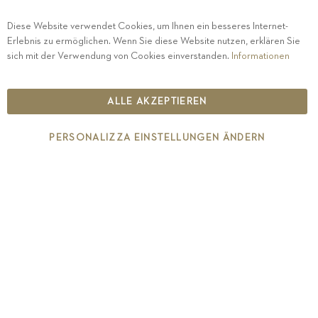
Diese Website verwendet Cookies, um Ihnen ein besseres Internet-
Erlebnis zu ermöglichen. Wenn Sie diese Website nutzen, erklären Sie
PRIVACY
-
IMPRESSUM
-
COOKIE POLICY
-
sich mit der Verwendung von Cookies einverstanden.
Informationen
ETHISCHER KODEX
COPYRIGHT 2019 ST.MICHAEL - EPPAN
ALLE AKZEPTIEREN
IT00126670215
PERSONALIZZA EINSTELLUNGEN ÄNDERN