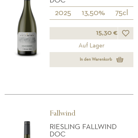
DOC
2025
13,50%
75cl
Wunsch
15,30 €
Auf Lager
In den Warenkorb
Fallwind
RIESLING FALLWIND
DOC