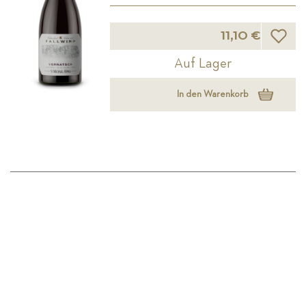
Wunsch
11,10 €
Auf Lager
In den Warenkorb