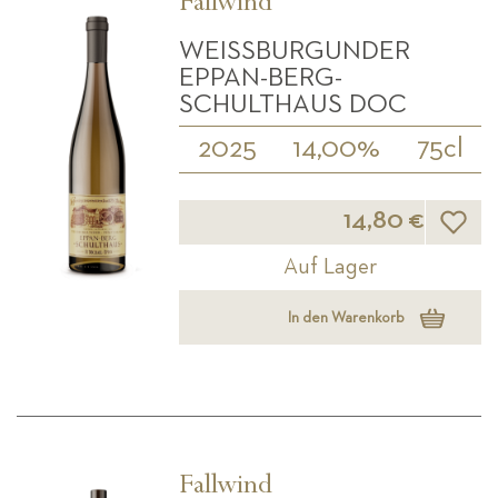
Fallwind
WEISSBURGUNDER E
PPAN-BERG-S
CHULTHAUS DOC
2025
14,00%
75cl
Wunsch
14,80 €
Auf Lager
In den Warenkorb
Fallwind