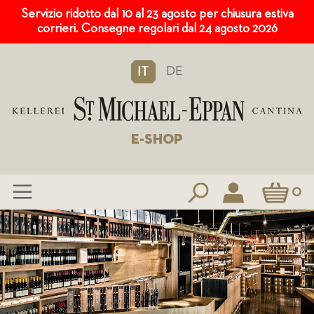
Servizio ridotto dal 10 al 23 agosto per chiusura estiva
corrieri. Consegne regolari dal 24 agosto 2026
DE
IT
E-SHOP
Carrello
0
Salta
al
contenuto