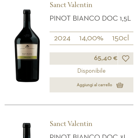
Sanct Valentin
PINOT BIANCO DOC 1,5L
2024
14,00%
150cl
Lista d
65,40 €
Disponibile
Aggiungi al carrello
Sanct Valentin
PINOT BIANCO DOC 3L