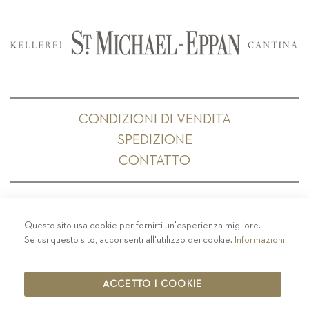
CONDIZIONI DI VENDITA
SPEDIZIONE
CONTATTO
Questo sito usa cookie per fornirti un'esperienza migliore.
PRIVACY
-
COLOPHON
-
COOKIE POLICY
-
Se usi questo sito, acconsenti all'utilizzo dei cookie.
Informazioni
CODICE ETICO
COPYRIGHT 2019 ST.MICHAEL - EPPAN
ACCETTO I COOKIE
IT00126670215