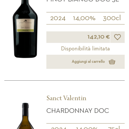
2024
14,00%
300cl
Lista d
142,10 €
Disponibilità limitata
Aggiungi al carrello
Sanct Valentin
CHARDONNAY DOC