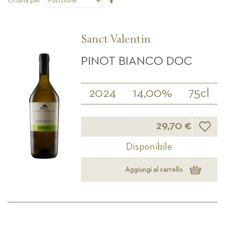
Ordina per
la
direzione
decrescente
Sanct Valentin
PINOT BIANCO DOC
2024
14,00%
75cl
Lista d
29,70 €
Disponibile
Aggiungi al carrello