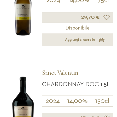
2024
14,00%
75cl
Lista d
29,70 €
Disponibile
Aggiungi al carrello
Sanct Valentin
CHARDONNAY DOC 1,5L
2024
14,00%
150cl
Lista d