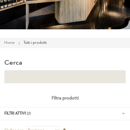
Home
Tutti i prodotti
Cerca
Filtra prodotti
FILTRI ATTIVI
Imposta