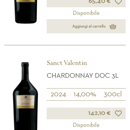
65,40 €
Disponibile
Aggiungi al carrello
Sanct Valentin
CHARDONNAY DOC 3L
2024
14,00%
300cl
Lista d
142,10 €
Disponibile