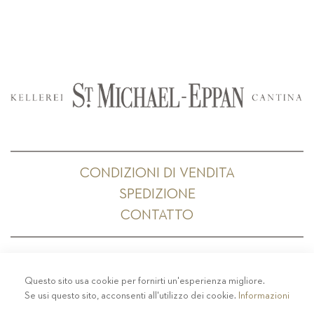
CONDIZIONI DI VENDITA
SPEDIZIONE
CONTATTO
Questo sito usa cookie per fornirti un'esperienza migliore.
PRIVACY
-
COLOPHON
-
COOKIE POLICY
-
Se usi questo sito, acconsenti all'utilizzo dei cookie.
Informazioni
CODICE ETICO