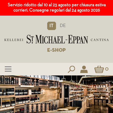
Servizio ridotto dal 10 al 23 agosto per chiusura estiva
corrieri. Consegne regolari dal 24 agosto 2026
DE
IT
E-SHOP
Carrello
0
Salta
al
contenuto