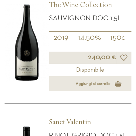
The Wine Collection
SAUVIGNON DOC 1,5L
2019
14,50%
150cl
Lista d
240,00 €
Disponibile
Aggiungi al carrello
Sanct Valentin
PINOT GRIGIO DOC 1,5L