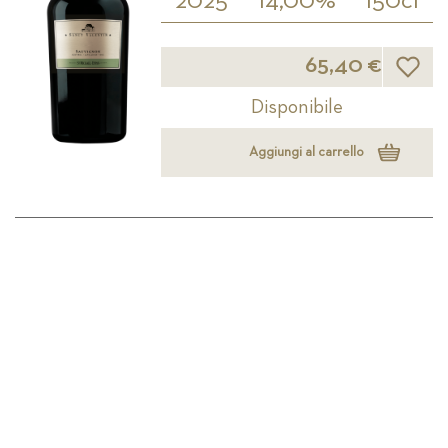
2025
14,00%
150cl
Lista d
65,40 €
Disponibile
Aggiungi al carrello