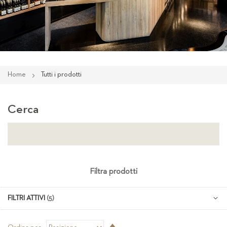
Home
Tutti i prodotti
Cerca
Filtra prodotti
FILTRI ATTIVI
Imposta