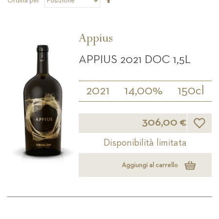
Ordina per
la
direzione
decrescente
Appius
APPIUS 2021 DOC 1,5L
2021
14,00%
150cl
Lista d
306,00 €
Disponibilità limitata
Aggiungi al carrello