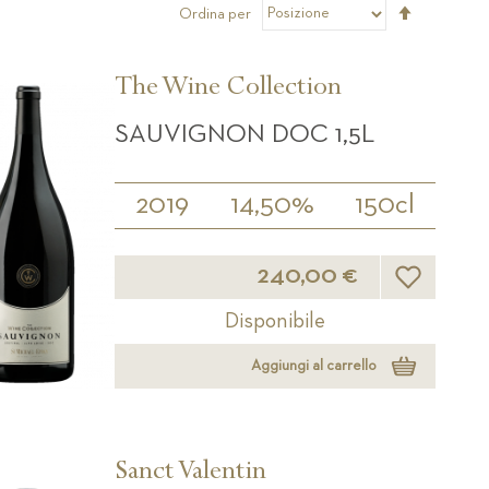
Imposta
Ordina per
la
direzione
decrescen
The Wine Collection
SAUVIGNON DOC 1,5L
2019
14,50%
150cl
Lista desider
240,00 €
Disponibile
Aggiungi al carrello
Sanct Valentin