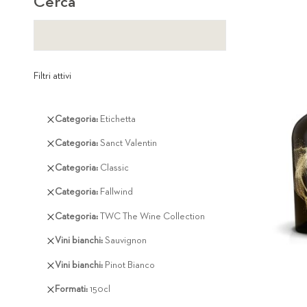
Cerca
Filtri attivi
Rimuovi
Categoria
Etichetta
questo
Rimuovi
Categoria
Sanct Valentin
articolo
questo
Rimuovi
Categoria
Classic
articolo
questo
Rimuovi
Categoria
Fallwind
articolo
questo
Rimuovi
Categoria
TWC The Wine Collection
articolo
questo
Rimuovi
Vini bianchi
Sauvignon
articolo
questo
Rimuovi
Vini bianchi
Pinot Bianco
articolo
questo
Rimuovi
Formati
150cl
articolo
questo