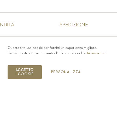
ENDITA
SPEDIZIONE
IVACY
-
COLOPHON
-
COOKIE POLICY
-
CODICE ET
Questo sito usa cookie per fornirti un'esperienza migliore.
Se usi questo sito, acconsenti all'utilizzo dei cookie.
Informazioni
COPYRIGHT 2019 ST.MICHAEL - EPPAN
IT00126670215
ACCETTO
PERSONALIZZA
I COOKIE