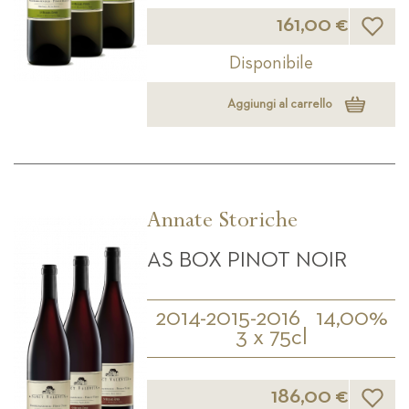
Lista d
161,00 €
Disponibile
Aggiungi al carrello
Annate Storiche
AS BOX PINOT NOIR
2014-2015-2016
14,00%
3 x 75cl
Lista d
186,00 €