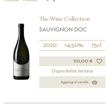
Ordina per
la
direzione
decrescente
The Wine Collection
SAUVIGNON DOC
2020
14,50%
75cl
Lista d
110,00 €
Disponibilità limitata
Aggiungi al carrello