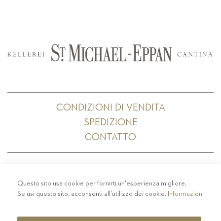
CONDIZIONI DI VENDITA
SPEDIZIONE
CONTATTO
Questo sito usa cookie per fornirti un'esperienza migliore.
PRIVACY
-
COLOPHON
-
COOKIE POLICY
-
Se usi questo sito, acconsenti all'utilizzo dei cookie.
Informazioni
CODICE ETICO
COPYRIGHT 2019 ST.MICHAEL - EPPAN