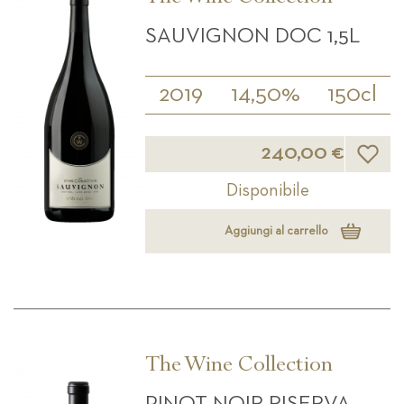
SAUVIGNON DOC 1,5L
2019
14,50%
150cl
Lista d
240,00 €
Disponibile
Aggiungi al carrello
The Wine Collection
PINOT NOIR RISERVA