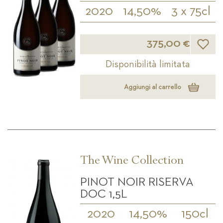
2020
14,50%
3 x 75cl
Lista d
375,00 €
Disponibilità limitata
Aggiungi al carrello
The Wine Collection
PINOT NOIR RISERVA
DOC 1,5L
2020
14,50%
150cl