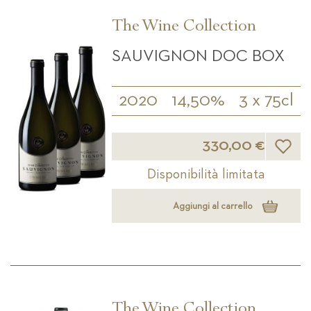
The Wine Collection
SAUVIGNON DOC BOX
2020
14,50%
3 x 75cl
Lista d
330,00 €
Disponibilità limitata
Aggiungi al carrello
The Wine Collection