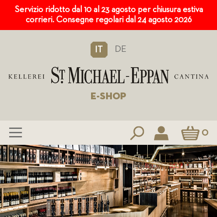
Servizio ridotto dal 10 al 23 agosto per chiusura estiva
corrieri. Consegne regolari dal 24 agosto 2026
DE
IT
E-SHOP
Carrello
0
Salta
al
contenuto