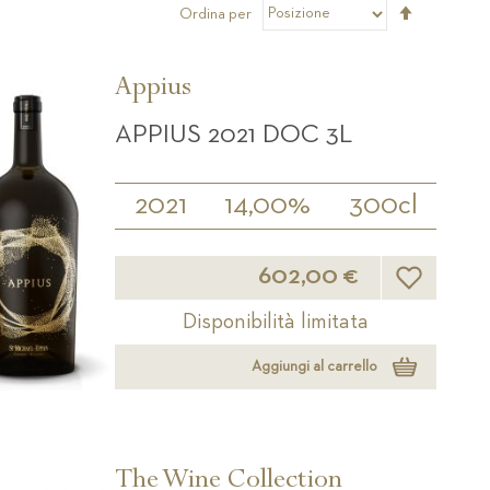
Imposta
Ordina per
la
direzione
decrescen
Appius
APPIUS 2021 DOC 3L
2021
14,00%
300cl
Lista desider
602,00 €
Disponibilità limitata
Aggiungi al carrello
The Wine Collection