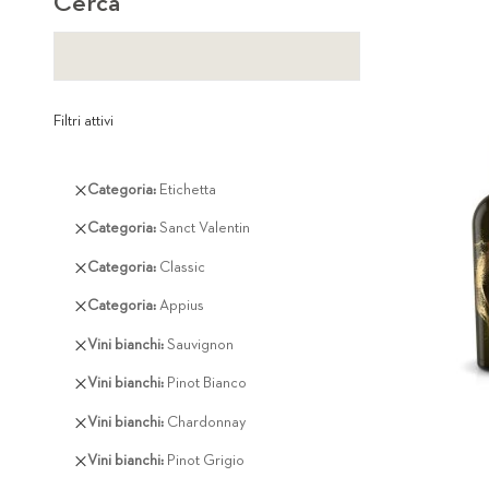
Cerca
Filtri attivi
Rimuovi
Categoria
Etichetta
questo
Rimuovi
Categoria
Sanct Valentin
articolo
questo
Rimuovi
Categoria
Classic
articolo
questo
Rimuovi
Categoria
Appius
articolo
questo
Rimuovi
Vini bianchi
Sauvignon
articolo
questo
Rimuovi
Vini bianchi
Pinot Bianco
articolo
questo
Rimuovi
Vini bianchi
Chardonnay
articolo
questo
Rimuovi
Vini bianchi
Pinot Grigio
articolo
questo