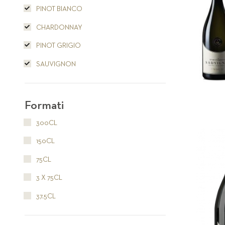
PINOT BIANCO
CHARDONNAY
PINOT GRIGIO
SAUVIGNON
Formati
300CL
150CL
75CL
3 X 75CL
37.5CL