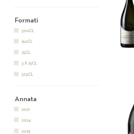
Formati
300CL
150CL
75CL
3 X 75CL
37.5CL
Annata
2021
2024
2025