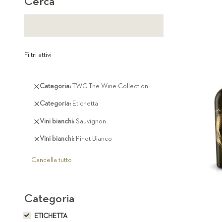
Cerca
Filtri attivi
Rimuovi
Categoria
TWC The Wine Collection
questo
Rimuovi
Categoria
Etichetta
articolo
questo
Rimuovi
Vini bianchi
Sauvignon
articolo
questo
Rimuovi
Vini bianchi
Pinot Bianco
articolo
questo
articolo
Cancella tutto
Categoria
ETICHETTA