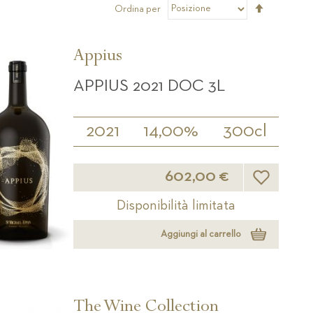
Imposta
Ordina per
la
direzione
decrescen
Appius
APPIUS 2021 DOC 3L
2021
14,00%
300cl
Lista desider
602,00 €
Disponibilità limitata
Aggiungi al carrello
The Wine Collection