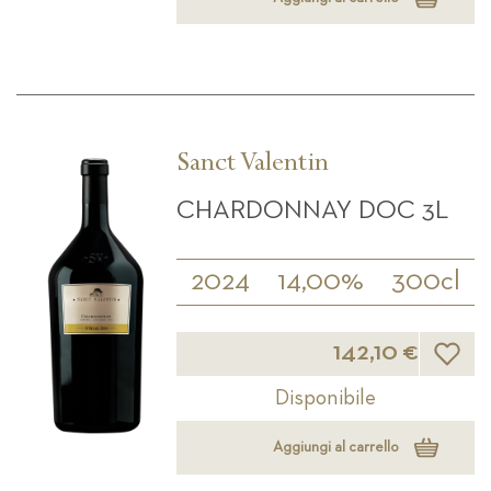
Sanct Valentin
CHARDONNAY DOC 3L
2024
14,00%
300cl
Lista d
142,10 €
Disponibile
Aggiungi al carrello