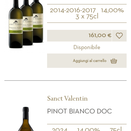
2014-2016-2017
14,00%
3 x 75cl
Lista d
161,00 €
Disponibile
Aggiungi al carrello
Sanct Valentin
PINOT BIANCO DOC
2024
14,00%
75cl