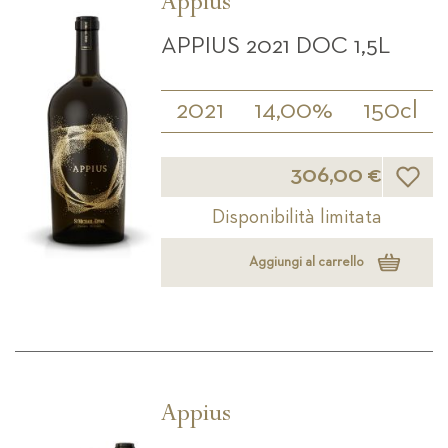
Appius
APPIUS 2021 DOC 1,5L
2021
14,00%
150cl
Lista d
306,00 €
Disponibilità limitata
Aggiungi al carrello
Appius