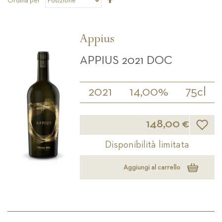
Ordina per
la
direzione
decrescente
Appius
APPIUS 2021 DOC
2021
14,00%
75cl
Lista d
148,00 €
Disponibilità limitata
Aggiungi al carrello