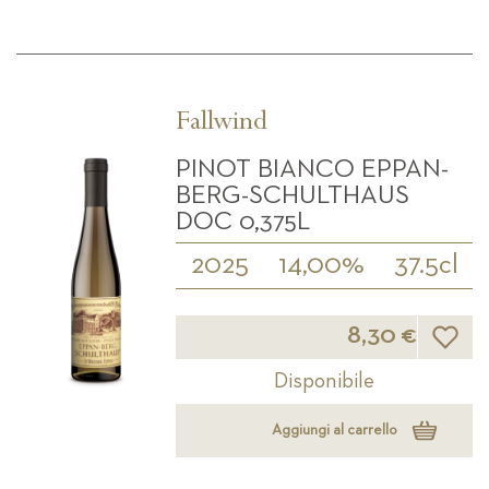
Fallwind
PINOT BIANCO EPPAN-
BERG-SCHULTHAUS
DOC 0,375L
2025
14,00%
37.5cl
Lista d
8,30 €
Disponibile
Aggiungi al carrello