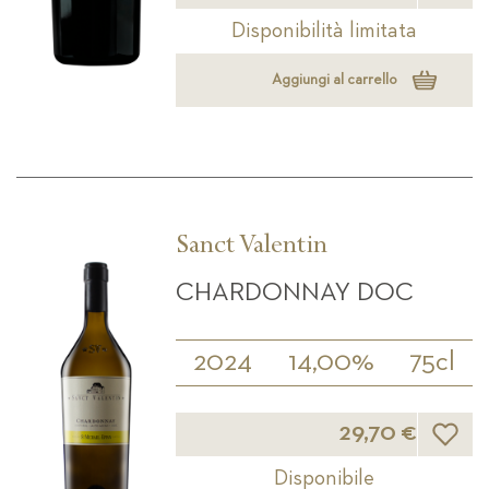
Disponibilità limitata
Aggiungi al carrello
Sanct Valentin
CHARDONNAY DOC
2024
14,00%
75cl
Lista d
29,70 €
Disponibile