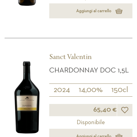
Aggiungi al carrello
Sanct Valentin
CHARDONNAY DOC 1,5L
2024
14,00%
150cl
Lista d
65,40 €
Disponibile
Aggiungi al carrello