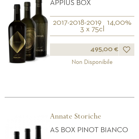
APPIUS BOX
2017-2018-2019
14,00%
3 x 75cl
Lista d
495,00 €
Non Disponibile
Annate Storiche
AS BOX PINOT BIANCO