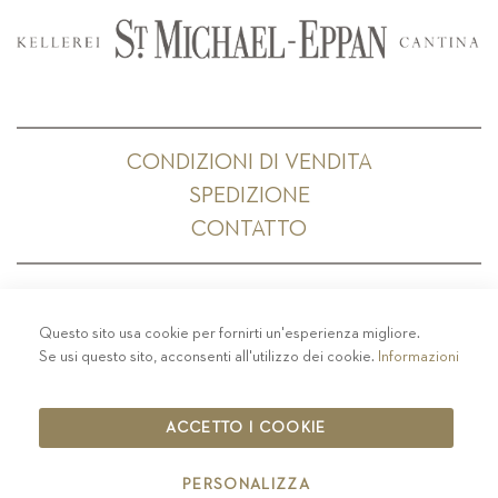
CONDIZIONI DI VENDITA
SPEDIZIONE
CONTATTO
Questo sito usa cookie per fornirti un'esperienza migliore.
PRIVACY
-
COLOPHON
-
COOKIE POLICY
-
Se usi questo sito, acconsenti all'utilizzo dei cookie.
Informazioni
CODICE ETICO
COPYRIGHT 2019 ST.MICHAEL - EPPAN
ACCETTO I COOKIE
IT00126670215
PERSONALIZZA