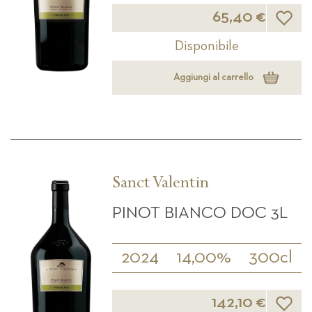
Lista d
65,40 €
Disponibile
Aggiungi al carrello
Sanct Valentin
PINOT BIANCO DOC 3L
2024
14,00%
300cl
Lista d
142,10 €