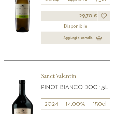
Lista d
29,70 €
Disponibile
Aggiungi al carrello
Sanct Valentin
PINOT BIANCO DOC 1,5L
2024
14,00%
150cl