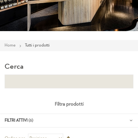
Home
Tutti i prodotti
Cerca
Filtra prodotti
FILTRI ATTIVI
Imposta