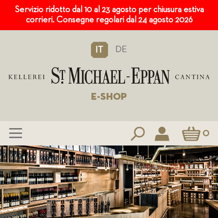
Servizio ridotto dal 10 al 23 agosto per chiusura estiva
corrieri. Consegne regolari dal 24 agosto 2026
DE
IT
E-SHOP
Carrello
0
Salta
al
contenuto