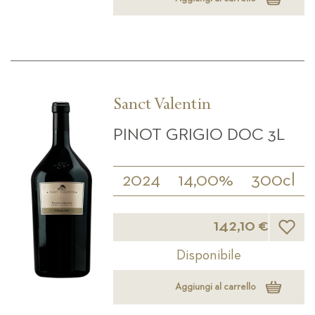
Sanct Valentin
PINOT GRIGIO DOC 3L
2024
14,00%
300cl
Lista d
142,10 €
Disponibile
Aggiungi al carrello