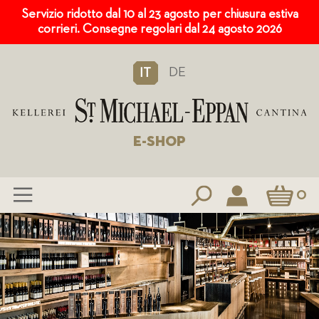
Servizio ridotto dal 10 al 23 agosto per chiusura estiva
corrieri. Consegne regolari dal 24 agosto 2026
DE
IT
E-SHOP
Carrello
0
Salta
al
contenuto