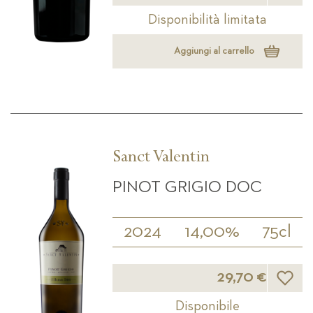
Disponibilità limitata
Aggiungi al carrello
Sanct Valentin
PINOT GRIGIO DOC
2024
14,00%
75cl
Lista d
29,70 €
Disponibile