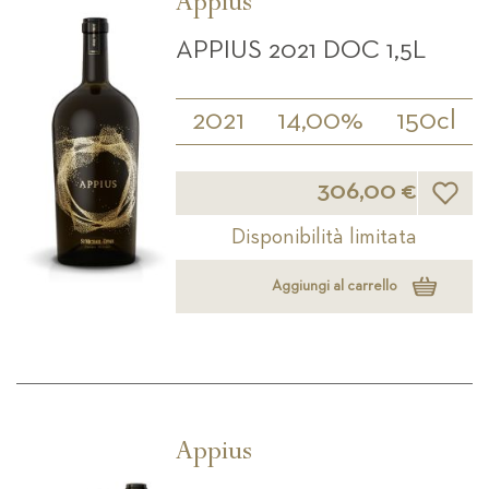
Appius
APPIUS 2021 DOC 1,5L
2021
14,00%
150cl
Lista d
306,00 €
Disponibilità limitata
Aggiungi al carrello
Appius