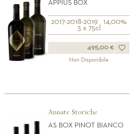
APPIUS BOX
2017-2018-2019
14,00%
3 x 75cl
Lista d
495,00 €
Non Disponibile
Annate Storiche
AS BOX PINOT BIANCO