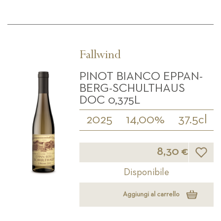
Fallwind
PINOT BIANCO EPPAN-
BERG-SCHULTHAUS
DOC 0,375L
2025
14,00%
37.5cl
Lista d
8,30 €
Disponibile
Aggiungi al carrello