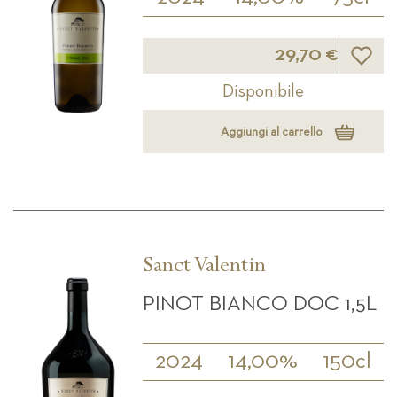
Lista d
29,70 €
Disponibile
Aggiungi al carrello
Sanct Valentin
PINOT BIANCO DOC 1,5L
2024
14,00%
150cl