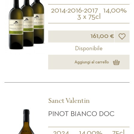
2014-2016-2017
14,00%
3 x 75cl
Lista d
161,00 €
Disponibile
Aggiungi al carrello
Sanct Valentin
PINOT BIANCO DOC
2024
14,00%
75cl