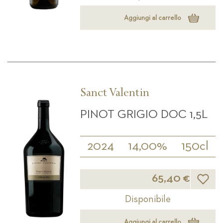
Aggiungi al carrello
Sanct Valentin
PINOT GRIGIO DOC 1,5L
2024
14,00%
150cl
Lista d
65,40 €
Disponibile
Aggiungi al carrello