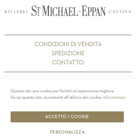
CONDIZIONI DI VENDITA
SPEDIZIONE
CONTATTO
Questo sito usa cookie per fornirti un'esperienza migliore.
PRIVACY
-
COLOPHON
-
COOKIE POLICY
-
Se usi questo sito, acconsenti all'utilizzo dei cookie.
Informazioni
CODICE ETICO
COPYRIGHT 2019 ST.MICHAEL - EPPAN
ACCETTO I COOKIE
IT00126670215
PERSONALIZZA