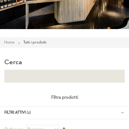
Home
Tutti i prodotti
Cerca
Filtra prodotti
FILTRI ATTIVI
Imposta