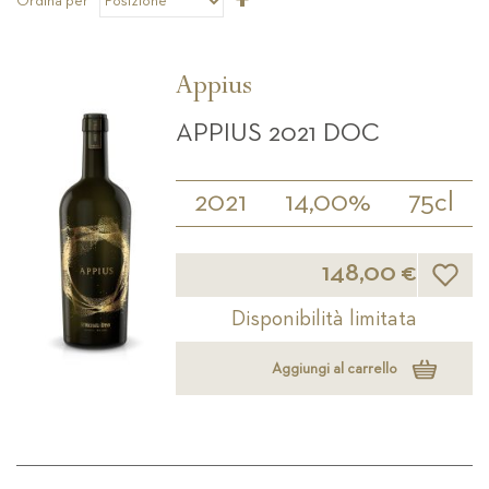
Ordina per
la
direzione
decrescente
Appius
APPIUS 2021 DOC
2021
14,00%
75cl
Lista d
148,00 €
Disponibilità limitata
Aggiungi al carrello