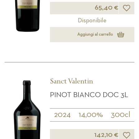
Lista d
65,40 €
Disponibile
Aggiungi al carrello
Sanct Valentin
PINOT BIANCO DOC 3L
2024
14,00%
300cl
Lista d
142,10 €