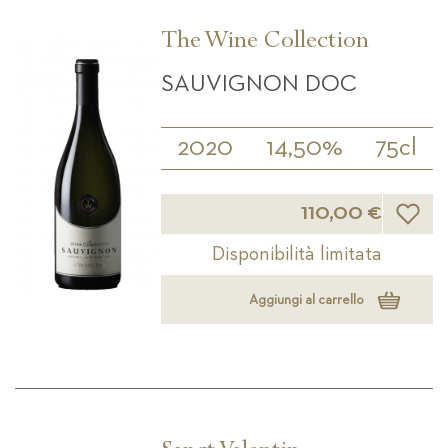
The Wine Collection
SAUVIGNON DOC
2020
14,50%
75cl
Lista d
110,00 €
Disponibilità limitata
Aggiungi al carrello