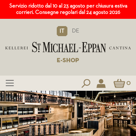
Servizio ridotto dal 10 al 23 agosto per chiusura estiva
corrieri. Consegne regolari dal 24 agosto 2026
DE
IT
E-SHOP
Carrello
0
Salta
al
contenuto