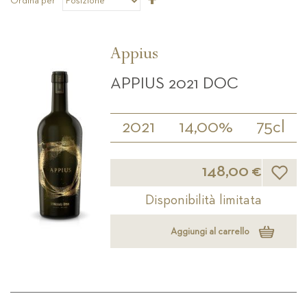
Ordina per
la
direzione
decrescente
Appius
APPIUS 2021 DOC
2021
14,00%
75cl
Lista d
148,00 €
Disponibilità limitata
Aggiungi al carrello