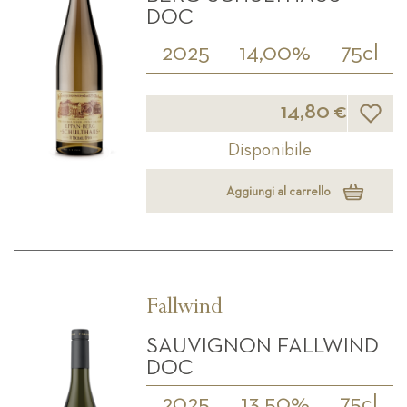
DOC
2025
14,00%
75cl
Lista d
14,80 €
Disponibile
Aggiungi al carrello
Fallwind
SAUVIGNON FALLWIND
DOC
2025
13,50%
75cl