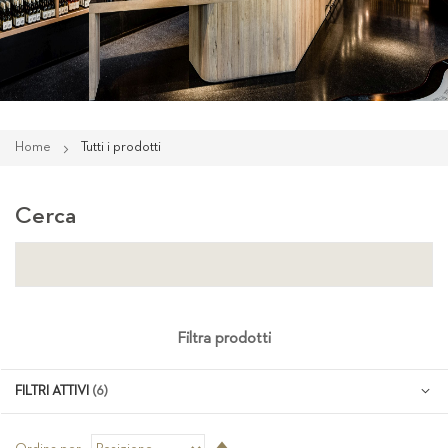
Home
Tutti i prodotti
Cerca
Filtra prodotti
FILTRI ATTIVI
Imposta