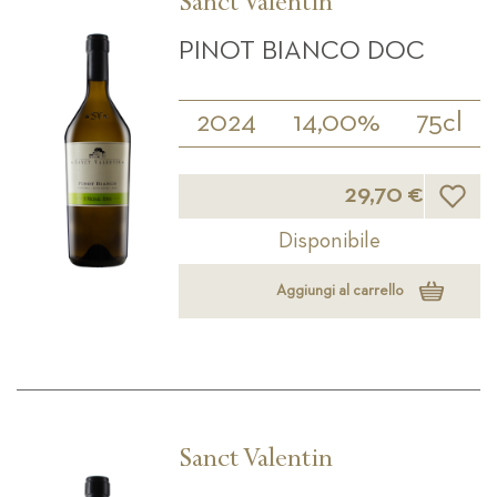
Sanct Valentin
PINOT BIANCO DOC
2024
14,00%
75cl
Lista d
29,70 €
Disponibile
Aggiungi al carrello
Sanct Valentin