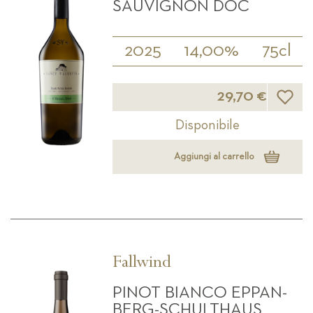
SAUVIGNON DOC
2025
14,00%
75cl
Lista d
29,70 €
Disponibile
Aggiungi al carrello
Fallwind
PINOT BIANCO EPPAN-
BERG-SCHULTHAUS