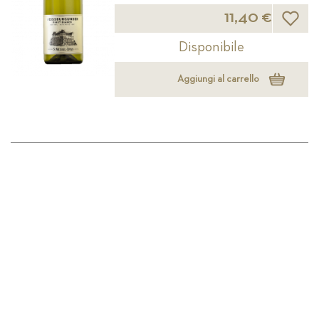
Lista d
11,40 €
Disponibile
Aggiungi al carrello