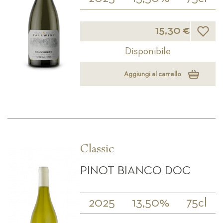
Lista d
15,30 €
Disponibile
Aggiungi al carrello
Classic
PINOT BIANCO DOC
2025
13,50%
75cl