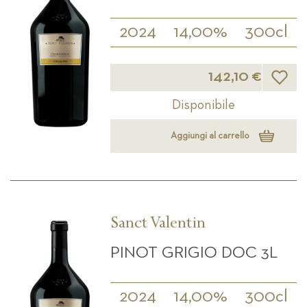
2024
14,00%
300cl
Lista d
142,10 €
Disponibile
Aggiungi al carrello
Sanct Valentin
PINOT GRIGIO DOC 3L
2024
14,00%
300cl