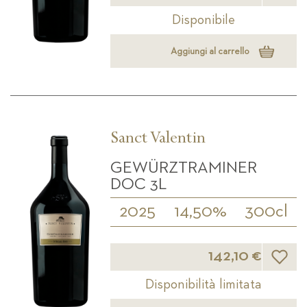
Disponibile
Aggiungi al carrello
Sanct Valentin
GEWÜRZTRAMINER
DOC 3L
2025
14,50%
300cl
Lista d
142,10 €
Disponibilità limitata