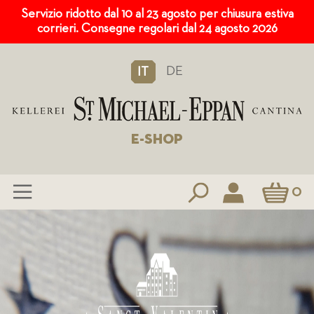
Servizio ridotto dal 10 al 23 agosto per chiusura estiva
corrieri. Consegne regolari dal 24 agosto 2026
DE
IT
E-SHOP
Carrello
0
Salta
al
contenuto