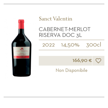
Sanct Valentin
CABERNET-MERLOT
RISERVA DOC 3L
2022
14,50%
300cl
Lista d
166,90 €
Non Disponibile