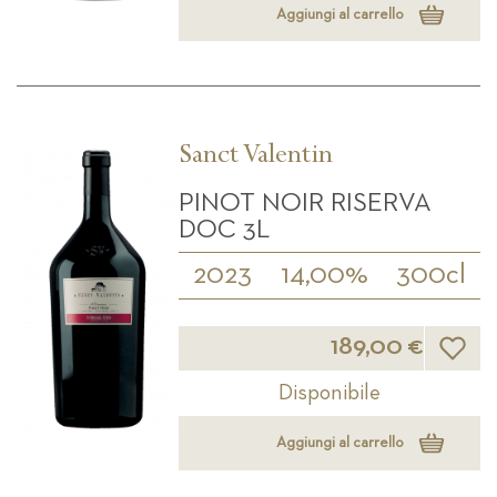
Aggiungi al carrello
Sanct Valentin
PINOT NOIR RISERVA
DOC 3L
2023
14,00%
300cl
Lista d
189,00 €
Disponibile
Aggiungi al carrello