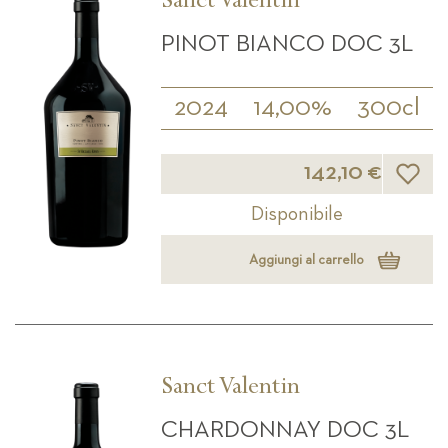
Sanct Valentin
PINOT BIANCO DOC 3L
2024
14,00%
300cl
Lista d
142,10 €
Disponibile
Aggiungi al carrello
Sanct Valentin
CHARDONNAY DOC 3L