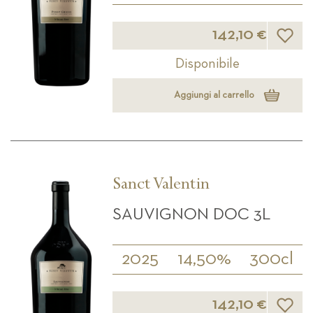
Lista d
142,10 €
Disponibile
Aggiungi al carrello
Sanct Valentin
SAUVIGNON DOC 3L
2025
14,50%
300cl
Lista d
142,10 €