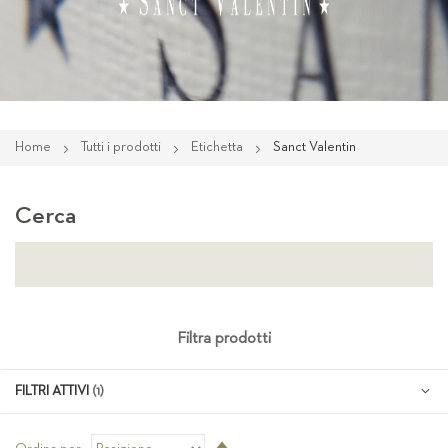
Home
Tutti i prodotti
Etichetta
Sanct Valentin
Cerca
Filtra prodotti
FILTRI ATTIVI
Imposta