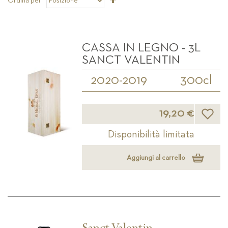
Ordina per
la
direzione
decrescente
CASSA IN LEGNO - 3L
SANCT VALENTIN
2020-2019
300cl
Lista d
19,20 €
Disponibilità limitata
Aggiungi al carrello