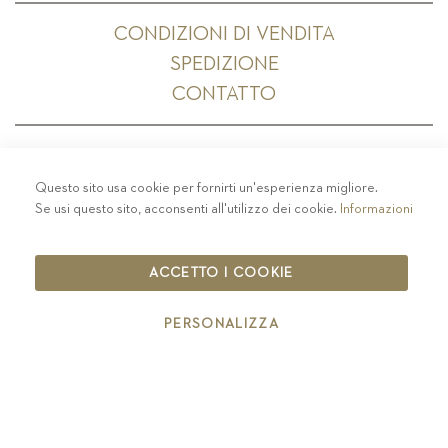
CONDIZIONI DI VENDITA
SPEDIZIONE
CONTATTO
Questo sito usa cookie per fornirti un'esperienza migliore.
PRIVACY
-
COLOPHON
-
COOKIE POLICY
-
Se usi questo sito, acconsenti all'utilizzo dei cookie.
Informazioni
CODICE ETICO
COPYRIGHT 2019 ST.MICHAEL - EPPAN
ACCETTO I COOKIE
IT00126670215
PERSONALIZZA