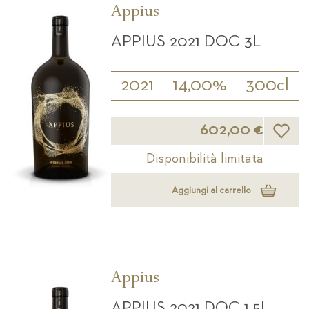
Appius
APPIUS 2021 DOC 3L
2021
14,00%
300cl
Lista d
602,00 €
Disponibilità limitata
Aggiungi al carrello
Appius
APPIUS 2021 DOC 1,5L