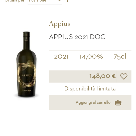
Ordina per
la
direzione
decrescente
Appius
APPIUS 2021 DOC
2021
14,00%
75cl
Lista d
148,00 €
Disponibilità limitata
Aggiungi al carrello