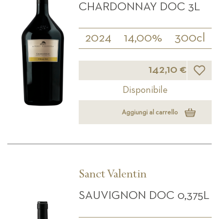
CHARDONNAY DOC 3L
2024
14,00%
300cl
Lista d
142,10 €
Disponibile
Aggiungi al carrello
Sanct Valentin
SAUVIGNON DOC 0,375L