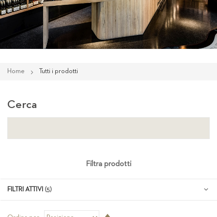
Home
Tutti i prodotti
Cerca
Filtra prodotti
FILTRI ATTIVI
Imposta