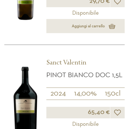
29,70 €
Disponibile
Aggiungi al carrello
Sanct Valentin
PINOT BIANCO DOC 1,5L
2024
14,00%
150cl
Lista d
65,40 €
Disponibile