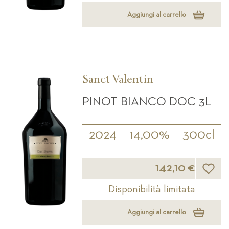
Aggiungi al carrello
Sanct Valentin
PINOT BIANCO DOC 3L
2024
14,00%
300cl
Lista d
142,10 €
Disponibilità limitata
Aggiungi al carrello