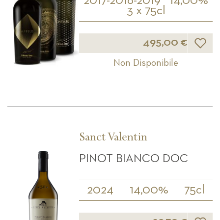
2017-2018-2019
14,00%
3 x 75cl
Lista d
495,00 €
Non Disponibile
Sanct Valentin
PINOT BIANCO DOC
2024
14,00%
75cl
Lista d