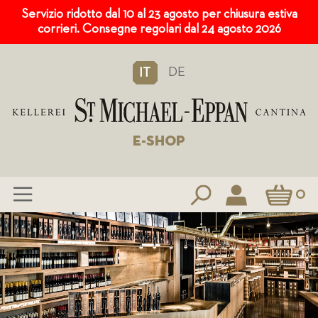
Servizio ridotto dal 10 al 23 agosto per chiusura estiva
corrieri. Consegne regolari dal 24 agosto 2026
DE
IT
E-SHOP
Carrello
0
Salta
al
contenuto