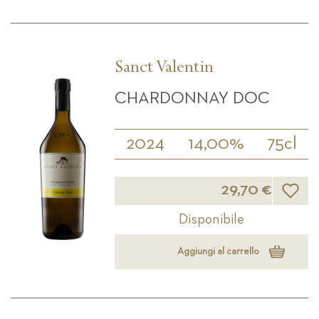
Sanct Valentin
CHARDONNAY DOC
2024
14,00%
75cl
Lista d
29,70 €
Disponibile
Aggiungi al carrello