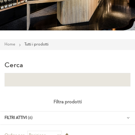
Home
Tutti i prodotti
Cerca
Filtra prodotti
FILTRI ATTIVI
Imposta