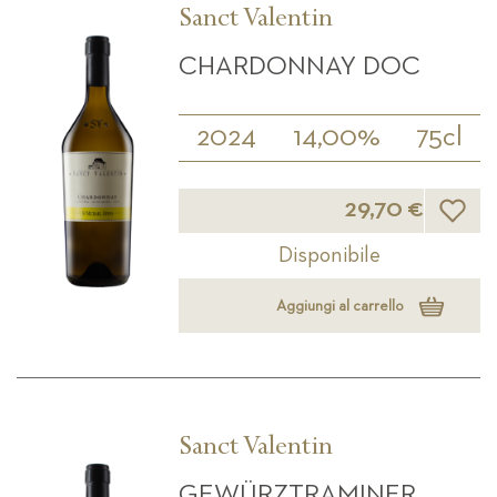
Sanct Valentin
CHARDONNAY DOC
2024
14,00%
75cl
Lista d
29,70 €
Disponibile
Aggiungi al carrello
Sanct Valentin
GEWÜRZTRAMINER