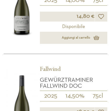
2025
14,00%
75cl
Lista d
14,80 €
Disponibile
Aggiungi al carrello
Fallwind
GEWÜRZTRAMINER
FALLWIND DOC
2025
14,50%
75cl
Lista d