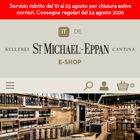
Servizio ridotto dal 10 al 23 agosto per chiusura estiva
corrieri. Consegne regolari dal 24 agosto 2026
DE
IT
E-SHOP
Carrello
0
Salta
al
contenuto