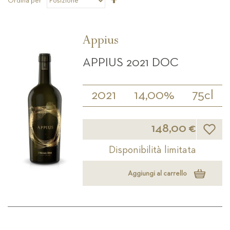
Ordina per
la
direzione
decrescente
Appius
APPIUS 2021 DOC
2021
14,00%
75cl
Lista d
148,00 €
Disponibilità limitata
Aggiungi al carrello