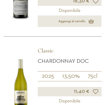
18,30 €
Disponibile
Aggiungi al carrello
Classic
CHARDONNAY DOC
2025
13,50%
75cl
Lista d
11,40 €
Disponibile