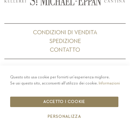
CONDIZIONI DI VENDITA
SPEDIZIONE
CONTATTO
Questo sito usa cookie per fornirti un'esperienza migliore.
PRIVACY
-
COLOPHON
-
COOKIE POLICY
-
Se usi questo sito, acconsenti all'utilizzo dei cookie.
Informazioni
CODICE ETICO
COPYRIGHT 2019 ST.MICHAEL - EPPAN
ACCETTO I COOKIE
IT00126670215
PERSONALIZZA