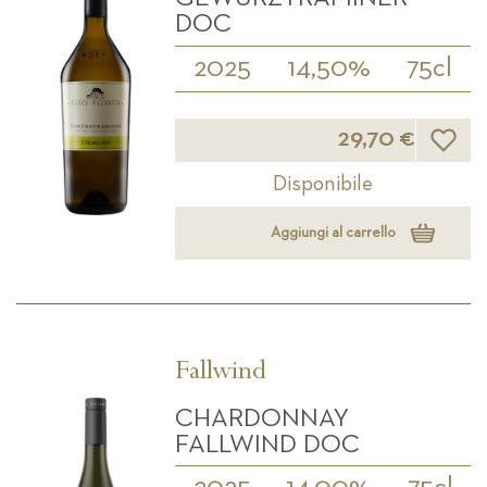
DOC
2025
14,50%
75cl
Lista d
29,70 €
Disponibile
Aggiungi al carrello
Fallwind
CHARDONNAY
FALLWIND DOC