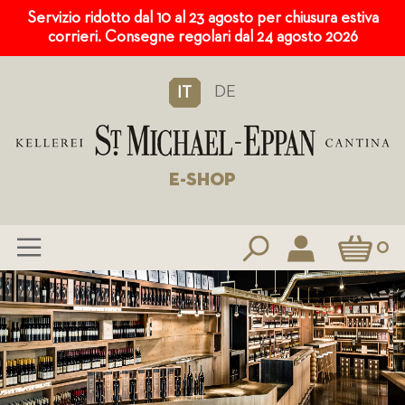
Servizio ridotto dal 10 al 23 agosto per chiusura estiva
corrieri. Consegne regolari dal 24 agosto 2026
DE
IT
E-SHOP
Carrello
0
Salta
al
contenuto