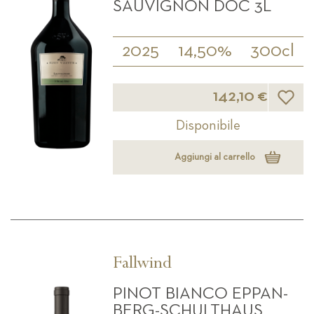
SAUVIGNON DOC 3L
2025
14,50%
300cl
Lista d
142,10 €
Disponibile
Aggiungi al carrello
Fallwind
PINOT BIANCO EPPAN-
BERG-SCHULTHAUS