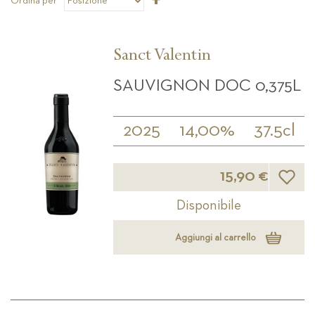
Ordina per
la
direzione
decrescente
Sanct Valentin
SAUVIGNON DOC 0,375L
2025
14,00%
37.5cl
Lista d
15,90 €
Disponibile
Aggiungi al carrello