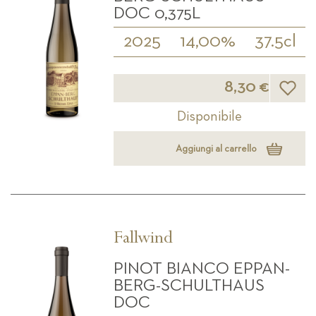
DOC 0,375L
2025
14,00%
37.5cl
Lista d
8,30 €
Disponibile
Aggiungi al carrello
Fallwind
PINOT BIANCO EPPAN-
BERG-SCHULTHAUS
DOC