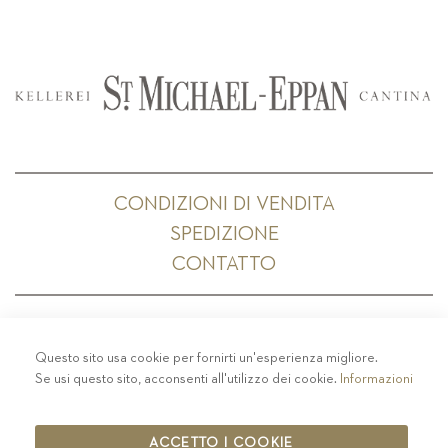
CONDIZIONI DI VENDITA
SPEDIZIONE
CONTATTO
Questo sito usa cookie per fornirti un'esperienza migliore.
PRIVACY
-
COLOPHON
-
COOKIE POLICY
-
Se usi questo sito, acconsenti all'utilizzo dei cookie.
Informazioni
CODICE ETICO
COPYRIGHT 2019 ST.MICHAEL - EPPAN
ACCETTO I COOKIE
IT00126670215