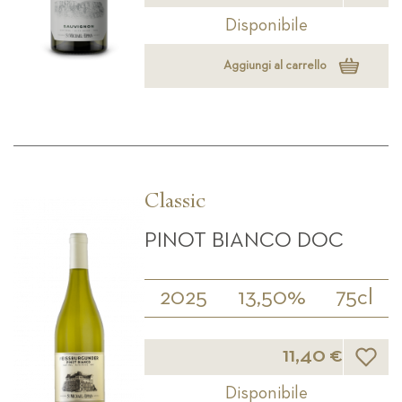
Disponibile
Aggiungi al carrello
Classic
PINOT BIANCO DOC
2025
13,50%
75cl
Lista d
11,40 €
Disponibile