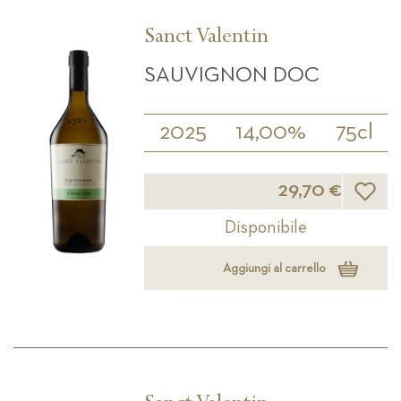
Sanct Valentin
SAUVIGNON DOC
2025
14,00%
75cl
Lista d
29,70 €
Disponibile
Aggiungi al carrello