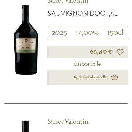
Sanct Valentin
SAUVIGNON DOC 1,5L
2025
14,00%
150cl
Lista d
65,40 €
Disponibile
Aggiungi al carrello
Sanct Valentin