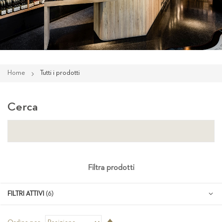
Home
Tutti i prodotti
Cerca
Filtra prodotti
FILTRI ATTIVI
Imposta