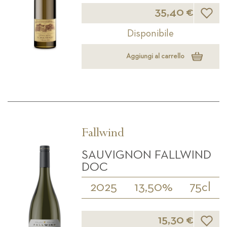
Lista d
35,40 €
Disponibile
Aggiungi al carrello
Fallwind
SAUVIGNON FALLWIND
DOC
2025
13,50%
75cl
Lista d
15,30 €