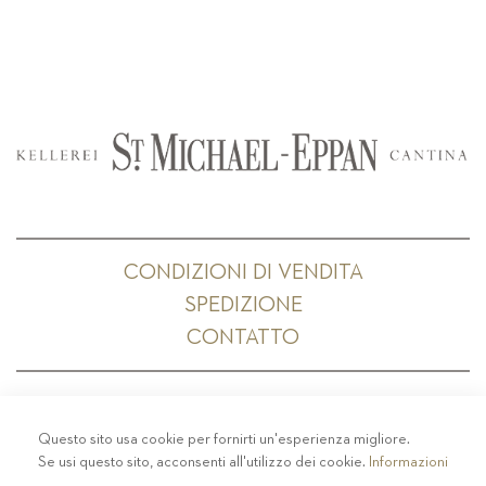
CONDIZIONI DI VENDITA
SPEDIZIONE
CONTATTO
Questo sito usa cookie per fornirti un'esperienza migliore.
PRIVACY
-
COLOPHON
-
COOKIE POLICY
-
Se usi questo sito, acconsenti all'utilizzo dei cookie.
Informazioni
CODICE ETICO