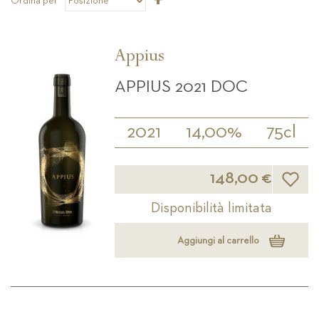
Ordina per
la
direzione
decrescente
Appius
APPIUS 2021 DOC
2021
14,00%
75cl
Lista d
148,00 €
Disponibilità limitata
Aggiungi al carrello