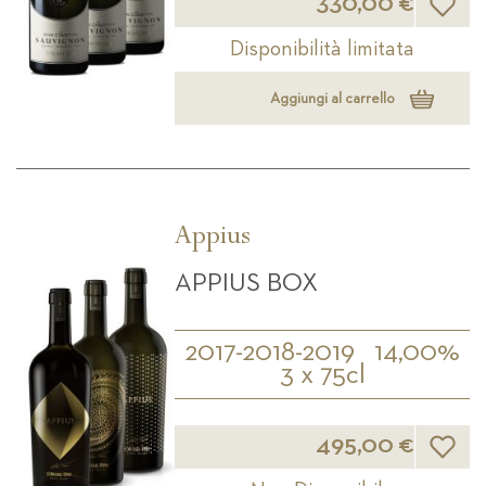
330,00 €
Disponibilità limitata
Aggiungi al carrello
Appius
APPIUS BOX
2017-2018-2019
14,00%
3 x 75cl
Lista d
495,00 €