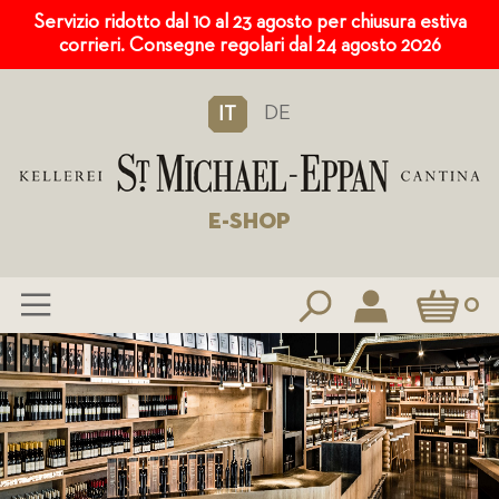
Servizio ridotto dal 10 al 23 agosto per chiusura estiva
corrieri. Consegne regolari dal 24 agosto 2026
DE
IT
E-SHOP
Carrello
0
Salta
al
contenuto