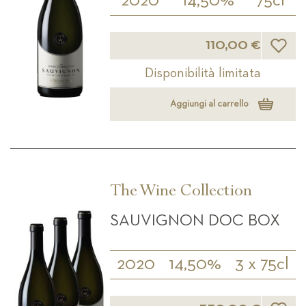
2020
14,50%
75cl
Lista d
110,00 €
Disponibilità limitata
Aggiungi al carrello
The Wine Collection
SAUVIGNON DOC BOX
2020
14,50%
3 x 75cl
Lista d