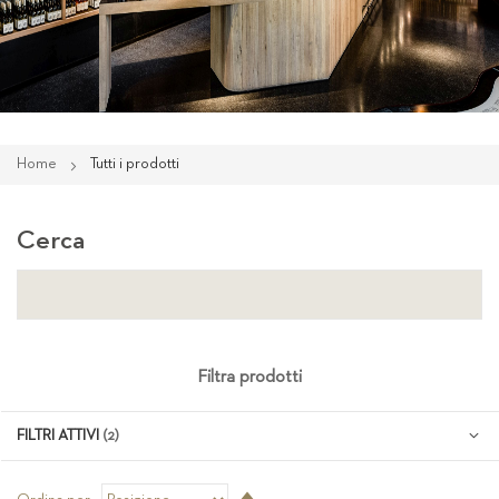
Home
Tutti i prodotti
Cerca
Filtra prodotti
FILTRI ATTIVI
Imposta