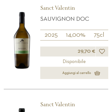
Sanct Valentin
SAUVIGNON DOC
2025
14,00%
75cl
Lista d
29,70 €
Disponibile
Aggiungi al carrello
Sanct Valentin