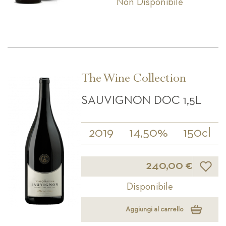
Non Disponibile
The Wine Collection
SAUVIGNON DOC 1,5L
2019
14,50%
150cl
Lista d
240,00 €
Disponibile
Aggiungi al carrello