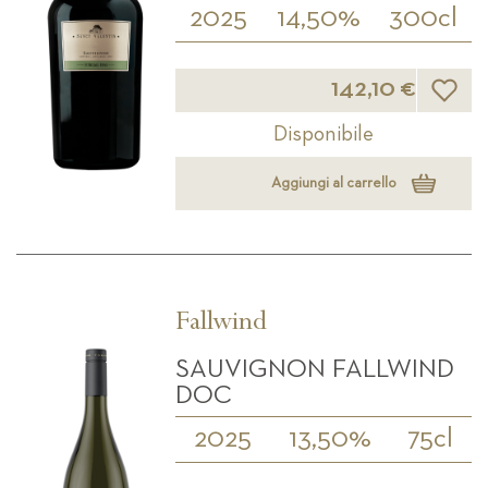
2025
14,50%
300cl
Lista d
142,10 €
Disponibile
Aggiungi al carrello
Fallwind
SAUVIGNON FALLWIND
DOC
2025
13,50%
75cl