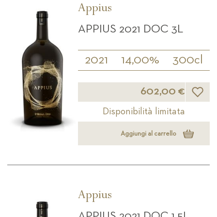
Appius
APPIUS 2021 DOC 3L
2021
14,00%
300cl
Lista d
602,00 €
Disponibilità limitata
Aggiungi al carrello
Appius
APPIUS 2021 DOC 1,5L