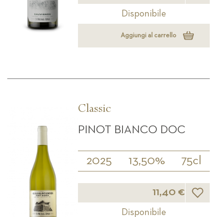
Disponibile
Aggiungi al carrello
Classic
PINOT BIANCO DOC
2025
13,50%
75cl
Lista d
11,40 €
Disponibile