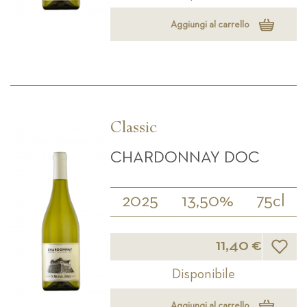
Aggiungi al carrello
Classic
CHARDONNAY DOC
2025
13,50%
75cl
Lista d
11,40 €
Disponibile
Aggiungi al carrello