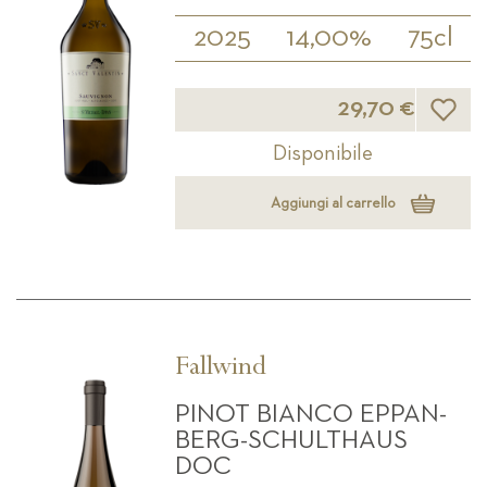
2025
14,00%
75cl
Lista d
29,70 €
Disponibile
Aggiungi al carrello
Fallwind
PINOT BIANCO EPPAN-
BERG-SCHULTHAUS
DOC