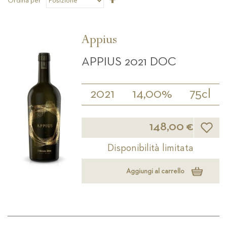
Ordina per
la
direzione
decrescente
Appius
APPIUS 2021 DOC
2021
14,00%
75cl
Lista d
148,00 €
Disponibilità limitata
Aggiungi al carrello