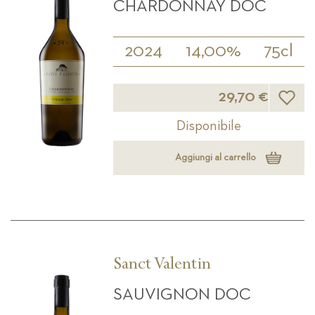
CHARDONNAY DOC
2024
14,00%
75cl
Lista d
29,70 €
Disponibile
Aggiungi al carrello
Sanct Valentin
SAUVIGNON DOC