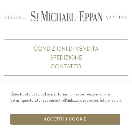
CONDIZIONI DI VENDITA
SPEDIZIONE
CONTATTO
Questo sito usa cookie per fornirti un'esperienza migliore.
PRIVACY
-
COLOPHON
-
COOKIE POLICY
-
Se usi questo sito, acconsenti all'utilizzo dei cookie.
Informazioni
CODICE ETICO
COPYRIGHT 2019 ST.MICHAEL - EPPAN
ACCETTO I COOKIE
IT00126670215