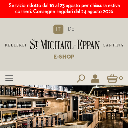
Servizio ridotto dal 10 al 23 agosto per chiusura estiva
corrieri. Consegne regolari dal 24 agosto 2026
DE
IT
E-SHOP
Carrello
0
Salta
al
contenuto