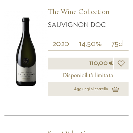
The Wine Collection
SAUVIGNON DOC
2020
14,50%
75cl
Lista d
110,00 €
Disponibilità limitata
Aggiungi al carrello