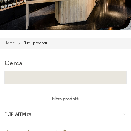
Home
Tutti i prodotti
Cerca
Filtra prodotti
FILTRI ATTIVI
Imposta