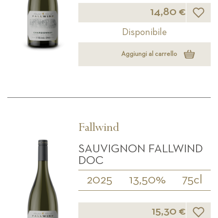
Lista d
14,80 €
Disponibile
Aggiungi al carrello
Fallwind
SAUVIGNON FALLWIND
DOC
2025
13,50%
75cl
Lista d
15,30 €