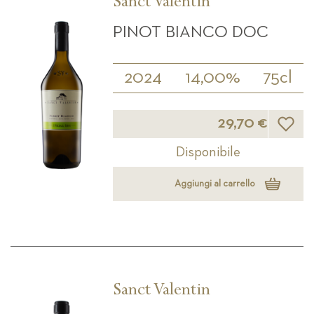
Sanct Valentin
PINOT BIANCO DOC
2024
14,00%
75cl
Lista d
29,70 €
Disponibile
Aggiungi al carrello
Sanct Valentin