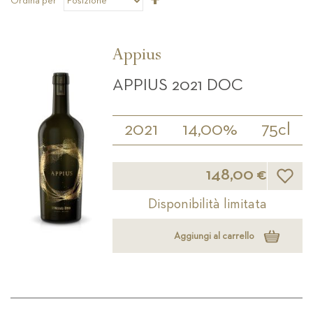
Ordina per
la
direzione
decrescente
Appius
APPIUS 2021 DOC
2021
14,00%
75cl
Lista d
148,00 €
Disponibilità limitata
Aggiungi al carrello