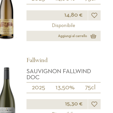
Lista desider
14,80 €
Disponibile
Aggiungi al carrello
Fallwind
SAUVIGNON FALLWIND
DOC
2025
13,50%
75cl
Lista desider
15,30 €