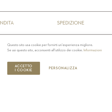
ENDITA
SPEDIZIONE
IVACY
-
COLOPHON
-
COOKIE POLICY
-
CODICE ET
Questo sito usa cookie per fornirti un'esperienza migliore.
Se usi questo sito, acconsenti all'utilizzo dei cookie.
Informazioni
COPYRIGHT 2019 ST.MICHAEL - EPPAN
IT00126670215
ACCETTO
PERSONALIZZA
I COOKIE