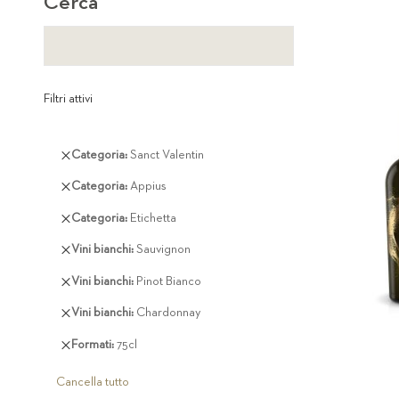
Cerca
Filtri attivi
Rimuovi
Categoria
Sanct Valentin
questo
Rimuovi
Categoria
Appius
articolo
questo
Rimuovi
Categoria
Etichetta
articolo
questo
Rimuovi
Vini bianchi
Sauvignon
articolo
questo
Rimuovi
Vini bianchi
Pinot Bianco
articolo
questo
Rimuovi
Vini bianchi
Chardonnay
articolo
questo
Rimuovi
Formati
75cl
articolo
questo
articolo
Cancella tutto