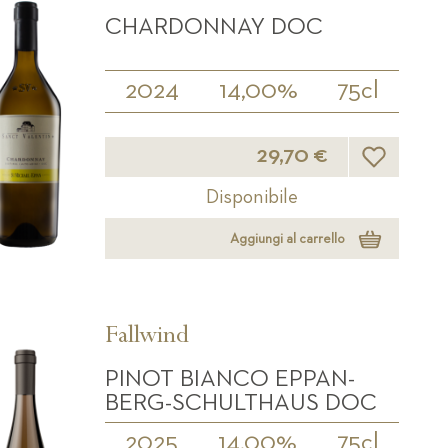
CHARDONNAY DOC
2024
14,00%
75cl
Lista desider
29,70 €
Disponibile
Aggiungi al carrello
Fallwind
PINOT BIANCO EPPAN-
BERG-SCHULTHAUS DOC
2025
14,00%
75cl