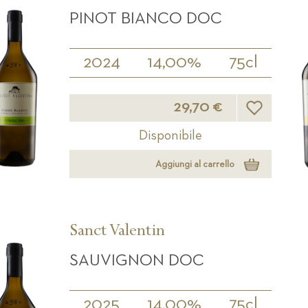
PINOT BIANCO DOC
2024
14,00%
75cl
Lista desideri
29,70 €
Disponibile
Aggiungi al carrello
Sanct Valentin
SAUVIGNON DOC
2025
14,00%
75cl