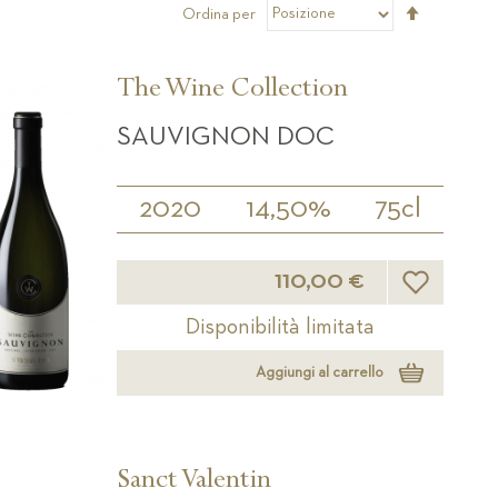
Imposta
Ordina per
la
direzione
decrescen
The Wine Collection
SAUVIGNON DOC
2020
14,50%
75cl
Lista desider
110,00 €
Disponibilità limitata
Aggiungi al carrello
Sanct Valentin