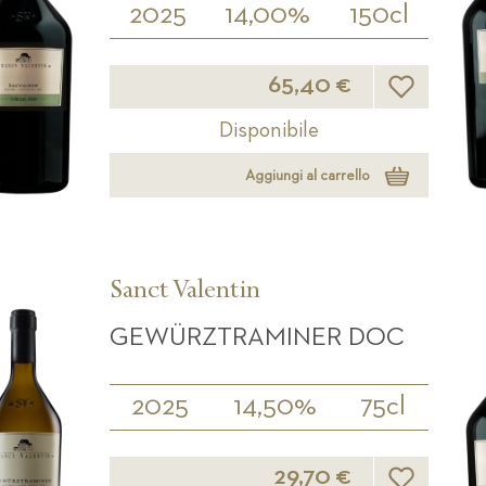
2025
14,00%
150cl
Lista desideri
65,40 €
Disponibile
Aggiungi al carrello
Sanct Valentin
GEWÜRZTRAMINER DOC
2025
14,50%
75cl
Lista desideri
29,70 €