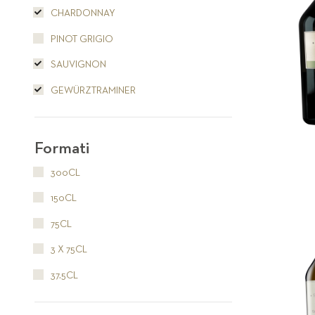
CHARDONNAY
PINOT GRIGIO
SAUVIGNON
GEWÜRZTRAMINER
Formati
300CL
150CL
75CL
3 X 75CL
37.5CL