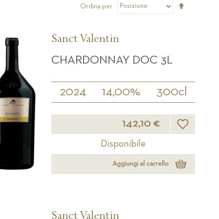
Imposta
Ordina per
la
direzione
decrescen
Sanct Valentin
CHARDONNAY DOC 3L
2024
14,00%
300cl
Lista desider
142,10 €
Disponibile
Aggiungi al carrello
Sanct Valentin