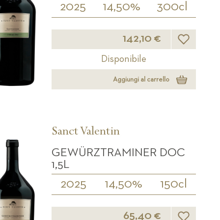
2025
14,50%
300cl
Lista desider
142,10 €
Disponibile
Aggiungi al carrello
Sanct Valentin
GEWÜRZTRAMINER DOC
1,5L
2025
14,50%
150cl
Lista desider
65,40 €