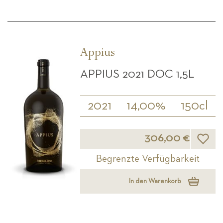
Appius
APPIUS 2021 DOC 1,5L
2021
14,00%
150cl
Wunsch
306,00 €
Begrenzte Verfügbarkeit
In den Warenkorb