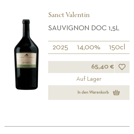
Sanct Valentin
SAUVIGNON DOC 1,5L
2025
14,00%
150cl
Wunsch
65,40 €
Auf Lager
In den Warenkorb