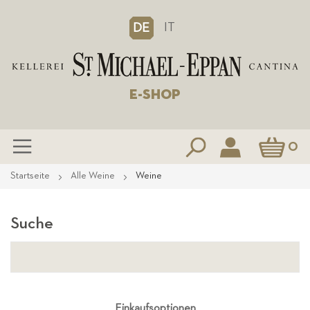
IT
DE
E-SHOP
Mein Waren
0
Zum
Startseite
Alle Weine
Weine
Inhalt
springen
Suche
Einkaufsoptionen