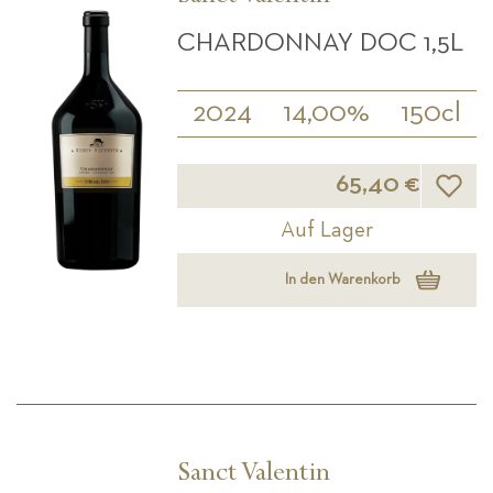
CHARDONNAY DOC 1,5L
2024
14,00%
150cl
Wunsch
65,40 €
Auf Lager
In den Warenkorb
Sanct Valentin