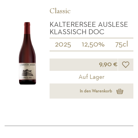
Classic
KALTERERSEE AUSLESE
KLASSISCH DOC
2025
12,50%
75cl
Wunsch
9,90 €
Auf Lager
In den Warenkorb