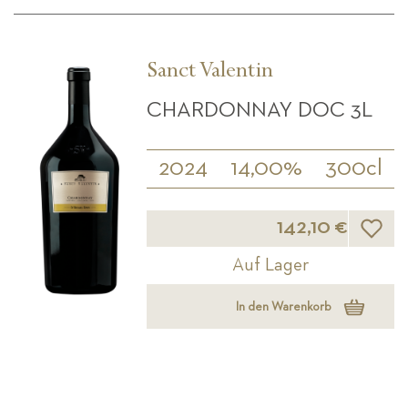
Sanct Valentin
CHARDONNAY DOC 3L
2024
14,00%
300cl
Wunsch
142,10 €
Auf Lager
In den Warenkorb