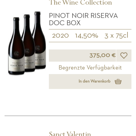
The Wine Collection
PINOT NOIR RISERVA
DOC BOX
2020
14,50%
3 x 75cl
Wunsch
375,00 €
Begrenzte Verfügbarkeit
In den Warenkorb
Sanct Valentin