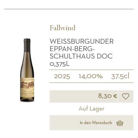
Fallwind
WEISSBURGUNDER E
PPAN-BERG-S
CHULTHAUS DOC 0
,375L
2025
14,00%
37.5cl
Wunsch
8,30 €
Auf Lager
In den Warenkorb