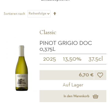
Absteigend
Sortieren nach
sortieren
Classic
PINOT GRIGIO DOC
0,375L
2025
13,50%
37.5cl
Wunsch
6,70 €
Auf Lager
In den Warenkorb