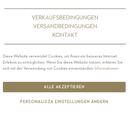
VERKAUFSBEDINGUNGEN
VERSANDBEDINGUNGEN
KONTAKT
Diese Website verwendet Cookies, um Ihnen ein besseres Internet-
Erlebnis zu ermöglichen. Wenn Sie diese Website nutzen, erklären Sie
PRIVACY
-
IMPRESSUM
-
COOKIE POLICY
-
sich mit der Verwendung von Cookies einverstanden.
Informationen
ETHISCHER KODEX
COPYRIGHT 2019 ST.MICHAEL - EPPAN
ALLE AKZEPTIEREN
IT00126670215
PERSONALIZZA EINSTELLUNGEN ÄNDERN