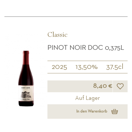
Classic
PINOT NOIR DOC 0,375L
2025
13,50%
37.5cl
Wunsch
8,40 €
Auf Lager
In den Warenkorb