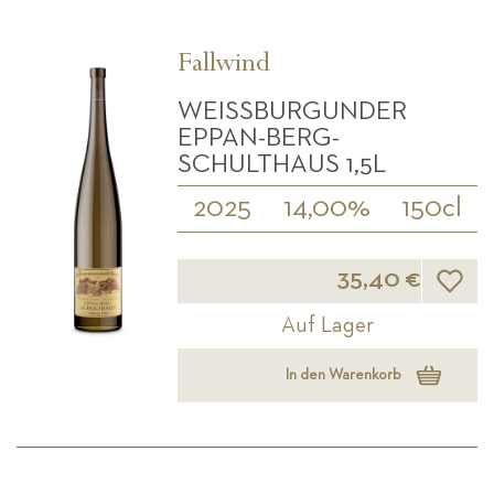
Fallwind
WEISSBURGUNDER E
PPAN-BERG- S
CHULTHAUS 1,5L
2025
14,00%
150cl
Wunsch
35,40 €
Auf Lager
In den Warenkorb