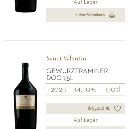
Auf Lager
In den Warenkorb
Sanct Valentin
GEWÜRZTRAMINER
DOC 1,5L
2025
14,50%
150cl
Wunsch
65,40 €
Auf Lager