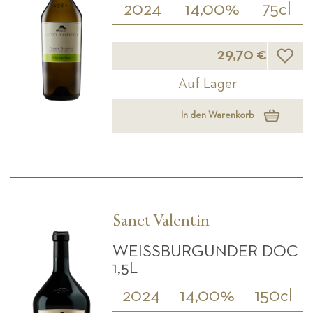
2024
14,00%
75cl
Wunsch
29,70 €
Auf Lager
In den Warenkorb
Sanct Valentin
WEISSBURGUNDER DOC 1
,5L
2024
14,00%
150cl