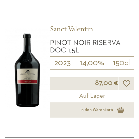
Sanct Valentin
PINOT NOIR RISERVA
DOC 1,5L
2023
14,00%
150cl
Wunsch
87,00 €
Auf Lager
In den Warenkorb