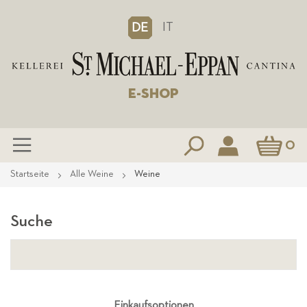
IT
DE
E-SHOP
Mein Waren
0
Zum
Startseite
Alle Weine
Weine
Inhalt
springen
Suche
Einkaufsoptionen