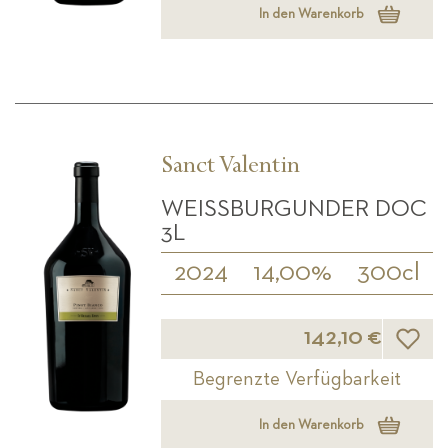
In den Warenkorb
Sanct Valentin
WEISSBURGUNDER DOC 3
L
2024
14,00%
300cl
Wunsch
142,10 €
Begrenzte Verfügbarkeit
In den Warenkorb