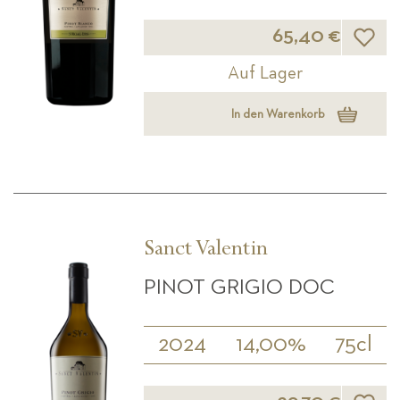
Wunsch
65,40 €
Auf Lager
In den Warenkorb
Sanct Valentin
PINOT GRIGIO DOC
2024
14,00%
75cl
Wunsch