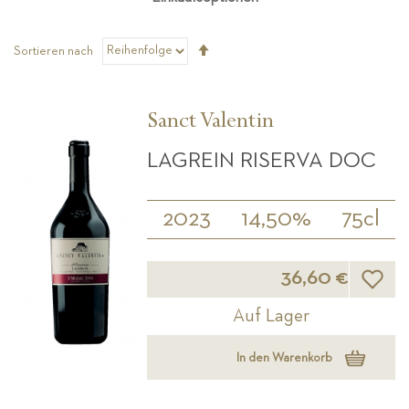
Absteigend
Sortieren nach
sortieren
Sanct Valentin
LAGREIN RISERVA DOC
2023
14,50%
75cl
Wunsch
36,60 €
Auf Lager
In den Warenkorb