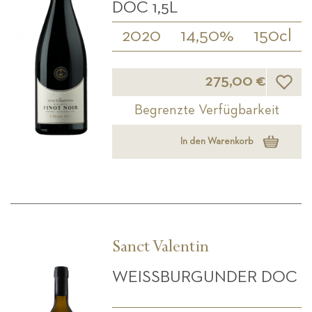
DOC 1,5L
2020
14,50%
150cl
Wunsch
275,00 €
Begrenzte Verfügbarkeit
In den Warenkorb
Sanct Valentin
WEISSBURGUNDER DOC