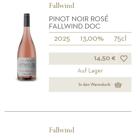
Fallwind
PINOT NOIR ROSÉ
FALLWIND DOC
2025
13,00%
75cl
Wunsch
14,50 €
Auf Lager
In den Warenkorb
Fallwind