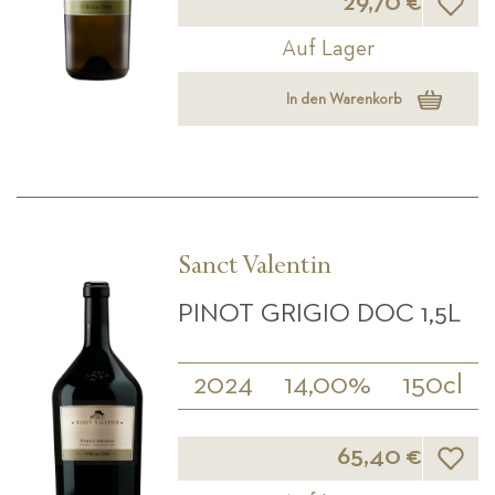
29,70 €
Auf Lager
In den Warenkorb
Sanct Valentin
PINOT GRIGIO DOC 1,5L
2024
14,00%
150cl
Wunsch
65,40 €