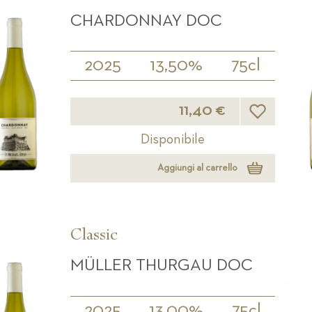
CHARDONNAY DOC
2025
13,50%
75cl
Lista desideri
11,40 €
Disponibile
Aggiungi al carrello
Classic
MÜLLER THURGAU DOC
2025
13,00%
75cl