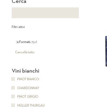
Cerca
Filtri attivi
Rimuovi
Formati
75cl
questo
articolo
Cancella tutto
Vini bianchi
PINOT BIANCO
CHARDONNAY
PINOT GRIGIO
MÜLLER THURGAU