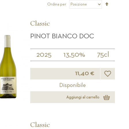
Imposta
Ordina per
la
direzione
decrescen
Classic
PINOT BIANCO DOC
2025
13,50%
75cl
Lista desider
11,40 €
Disponibile
Aggiungi al carrello
Classic