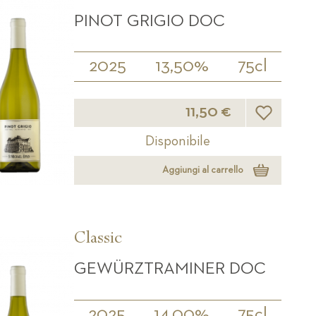
PINOT GRIGIO DOC
2025
13,50%
75cl
Lista desider
11,50 €
Disponibile
Aggiungi al carrello
Classic
GEWÜRZTRAMINER DOC
2025
14,00%
75cl