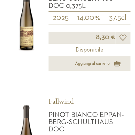
DOC 0,375L
2025
14,00%
37.5cl
Lista d
8,30 €
Disponibile
Aggiungi al carrello
Fallwind
PINOT BIANCO EPPAN-
BERG-SCHULTHAUS
DOC