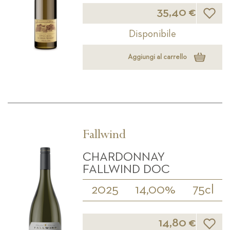
Lista d
35,40 €
Disponibile
Aggiungi al carrello
Fallwind
CHARDONNAY
FALLWIND DOC
2025
14,00%
75cl
Lista d
14,80 €