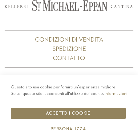
CONDIZIONI DI VENDITA
SPEDIZIONE
CONTATTO
Questo sito usa cookie per fornirti un'esperienza migliore.
PRIVACY
-
COLOPHON
-
COOKIE POLICY
-
Se usi questo sito, acconsenti all'utilizzo dei cookie.
Informazioni
CODICE ETICO
COPYRIGHT 2019 ST.MICHAEL - EPPAN
ACCETTO I COOKIE
IT00126670215
PERSONALIZZA