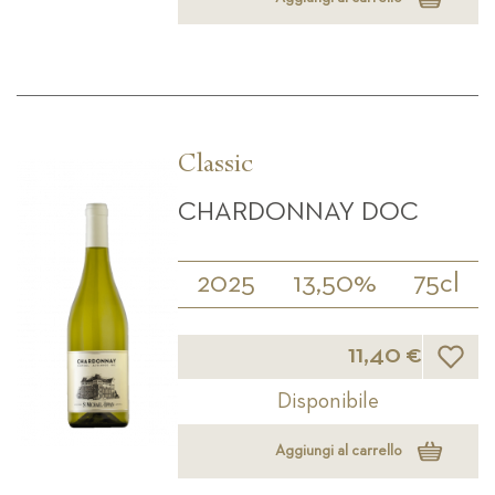
Classic
CHARDONNAY DOC
2025
13,50%
75cl
Lista d
11,40 €
Disponibile
Aggiungi al carrello