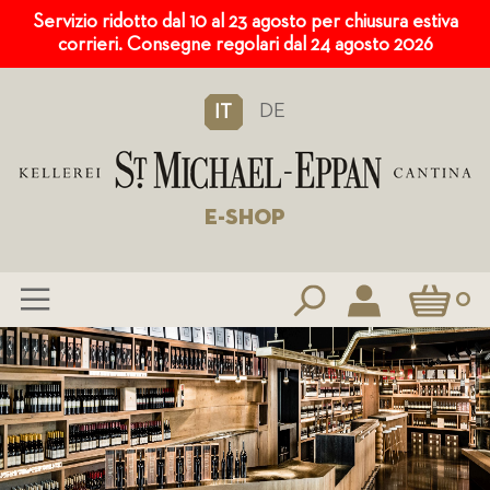
Servizio ridotto dal 10 al 23 agosto per chiusura estiva
corrieri. Consegne regolari dal 24 agosto 2026
DE
IT
E-SHOP
Carrello
0
Salta
al
contenuto