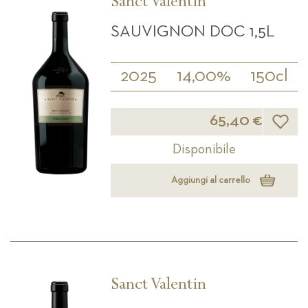
Sanct Valentin
SAUVIGNON DOC 1,5L
2025
14,00%
150cl
Lista d
65,40 €
Disponibile
Aggiungi al carrello
Sanct Valentin