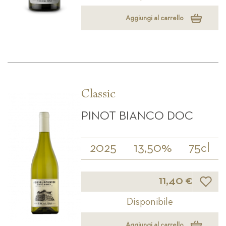
Aggiungi al carrello
Classic
PINOT BIANCO DOC
2025
13,50%
75cl
Lista d
11,40 €
Disponibile
Aggiungi al carrello