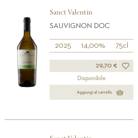
Sanct Valentin
SAUVIGNON DOC
2025
14,00%
75cl
Lista d
29,70 €
Disponibile
Aggiungi al carrello