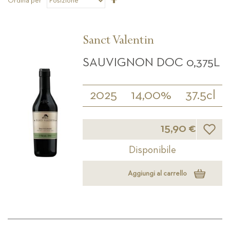
Ordina per
la
direzione
decrescente
Sanct Valentin
SAUVIGNON DOC 0,375L
2025
14,00%
37.5cl
Lista d
15,90 €
Disponibile
Aggiungi al carrello