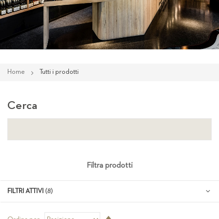
Home
Tutti i prodotti
Cerca
Filtra prodotti
FILTRI ATTIVI
Imposta