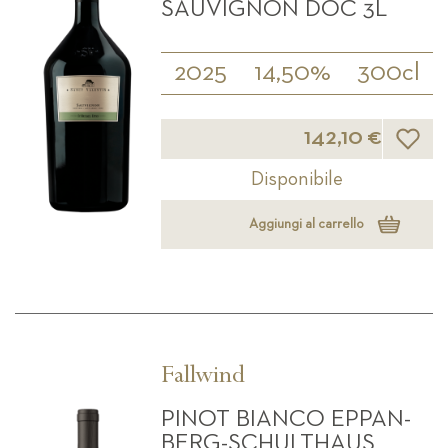
SAUVIGNON DOC 3L
2025
14,50%
300cl
Lista d
142,10 €
Disponibile
Aggiungi al carrello
Fallwind
PINOT BIANCO EPPAN-
BERG-SCHULTHAUS