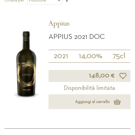
Ordina per
la
direzione
decrescente
Appius
APPIUS 2021 DOC
2021
14,00%
75cl
Lista d
148,00 €
Disponibilità limitata
Aggiungi al carrello