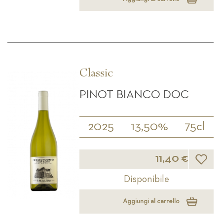
Classic
PINOT BIANCO DOC
2025
13,50%
75cl
Lista d
11,40 €
Disponibile
Aggiungi al carrello