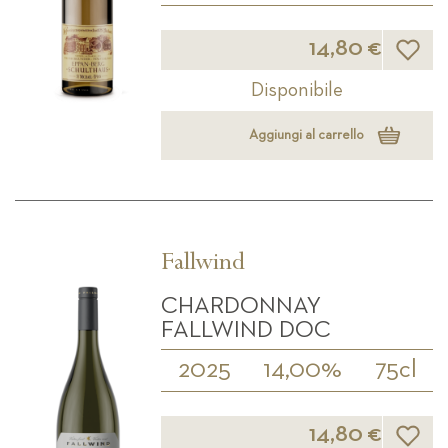
Lista d
14,80 €
Disponibile
Aggiungi al carrello
Fallwind
CHARDONNAY
FALLWIND DOC
2025
14,00%
75cl
Lista d
14,80 €