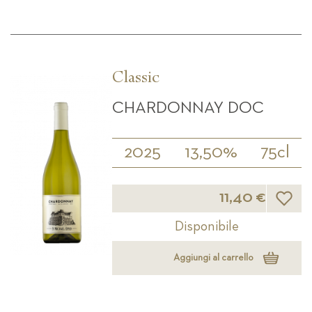
Classic
CHARDONNAY DOC
2025
13,50%
75cl
Lista d
11,40 €
Disponibile
Aggiungi al carrello