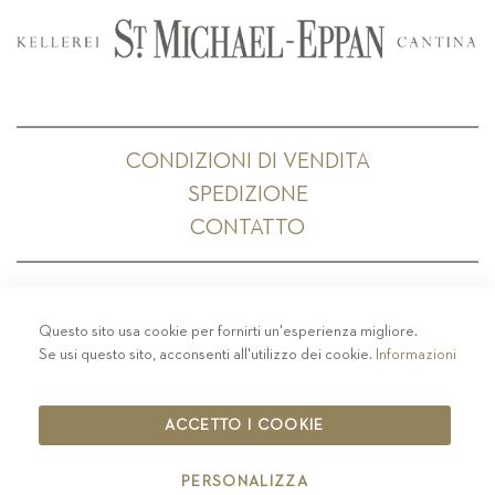
CONDIZIONI DI VENDITA
SPEDIZIONE
CONTATTO
Questo sito usa cookie per fornirti un'esperienza migliore.
PRIVACY
-
COLOPHON
-
COOKIE POLICY
-
Se usi questo sito, acconsenti all'utilizzo dei cookie.
Informazioni
CODICE ETICO
COPYRIGHT 2019 ST.MICHAEL - EPPAN
ACCETTO I COOKIE
IT00126670215
PERSONALIZZA