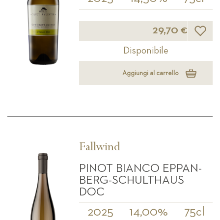
Lista d
29,70 €
Disponibile
Aggiungi al carrello
Fallwind
PINOT BIANCO EPPAN-
BERG-SCHULTHAUS
DOC
2025
14,00%
75cl