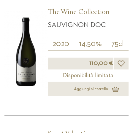
The Wine Collection
SAUVIGNON DOC
2020
14,50%
75cl
Lista d
110,00 €
Disponibilità limitata
Aggiungi al carrello