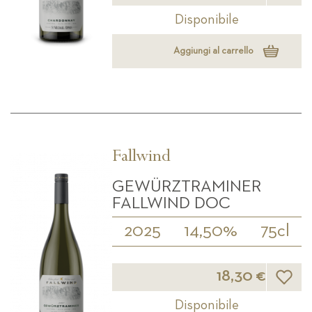
Disponibile
Aggiungi al carrello
Fallwind
GEWÜRZTRAMINER
FALLWIND DOC
2025
14,50%
75cl
Lista d
18,30 €
Disponibile