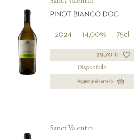
Sanct Valentin
PINOT BIANCO DOC
2024
14,00%
75cl
Lista d
29,70 €
Disponibile
Aggiungi al carrello
Sanct Valentin