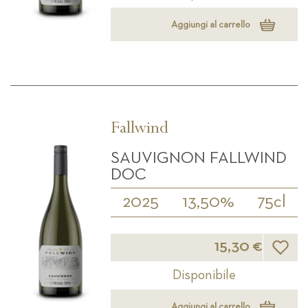
Aggiungi al carrello
Fallwind
SAUVIGNON FALLWIND
DOC
2025
13,50%
75cl
Lista d
15,30 €
Disponibile
Aggiungi al carrello