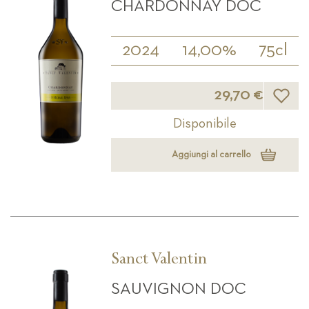
CHARDONNAY DOC
2024
14,00%
75cl
Lista d
29,70 €
Disponibile
Aggiungi al carrello
Sanct Valentin
SAUVIGNON DOC