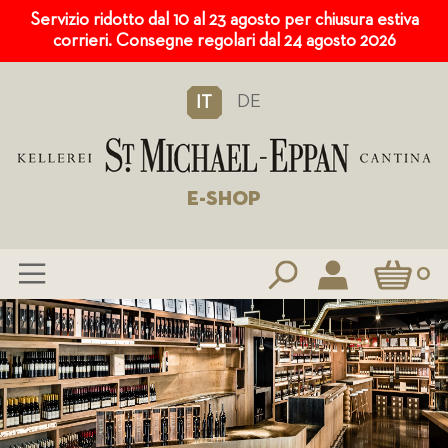
Servizio ridotto dal 10 al 23 agosto per chiusura estiva
corrieri. Consegne regolari dal 24 agosto 2026
DE
IT
E-SHOP
Carrello
0
Salta
al
contenuto