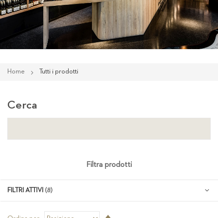
Home
Tutti i prodotti
Cerca
Filtra prodotti
FILTRI ATTIVI
Imposta