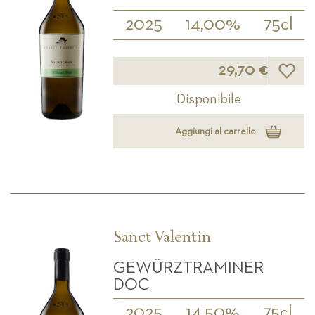
2025
14,00%
75cl
Lista d
29,70 €
Disponibile
Aggiungi al carrello
Sanct Valentin
GEWÜRZTRAMINER
DOC
2025
14,50%
75cl